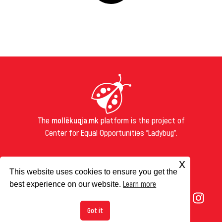
The
mollëkuqja.mk
platform is the project of
Center for Equal Opportunities "Ladybug".
FOR US
x
This website uses cookies to ensure you get the
ABOUT US
Learn more
best experience on our website.
IMPRESUM
COOKIES
Got it