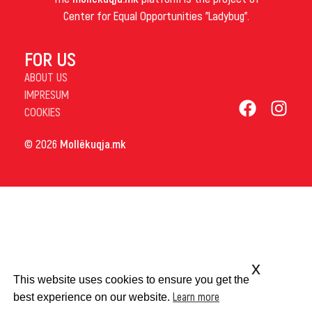
Center for Equal Opportunities "Ladybug".
FOR US
ABOUT US
IMPRESUM
COOKIES
© 2026
Mollëkuqja.mk
x
This website uses cookies to ensure you get the
Learn more
best experience on our website.