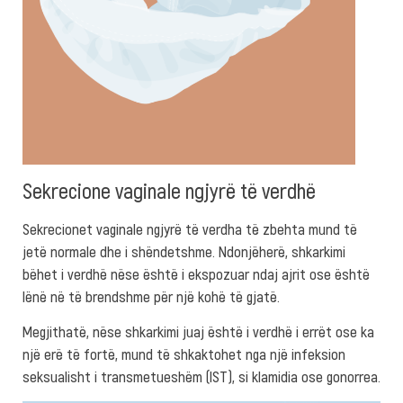
Sekrecione vaginale ngjyrë të verdhë
Sekrecionet vaginale ngjyrë të verdha të zbehta mund të
jetë normale dhe i shëndetshme. Ndonjëherë, shkarkimi
bëhet i verdhë nëse është i ekspozuar ndaj ajrit ose është
lënë në të brendshme për një kohë të gjatë.
Megjithatë, nëse shkarkimi juaj është i verdhë i errët ose ka
një erë të fortë, mund të shkaktohet nga një infeksion
seksualisht i transmetueshëm (IST), si klamidia ose gonorrea.