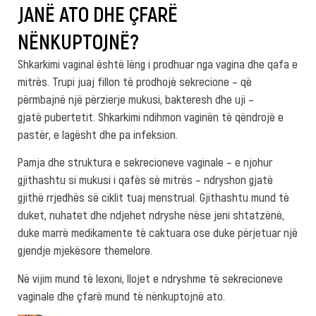
JANË ATO DHE ÇFARË
NËNKUPTOJNË?
Shkarkimi vaginal është lëng i prodhuar nga vagina dhe qafa e
mitrës. Trupi juaj fillon të prodhojë sekrecione – që
përmbajnë një përzierje mukusi, bakteresh dhe uji –
gjatë pubertetit. Shkarkimi ndihmon vaginën të qëndrojë e
pastër, e lagësht dhe pa infeksion.
Pamja dhe struktura e sekrecioneve vaginale – e njohur
gjithashtu si mukusi i qafës së mitrës – ndryshon gjatë
gjithë rrjedhës së ciklit tuaj menstrual. Gjithashtu mund të
duket, nuhatet dhe ndjehet ndryshe nëse jeni shtatzënë,
duke marrë medikamente të caktuara ose duke përjetuar një
gjendje mjekësore themelore.
Në vijim mund të lexoni, llojet e ndryshme të sekrecioneve
vaginale dhe çfarë mund të nënkuptojnë ato.