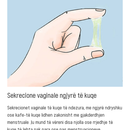
Sekrecione vaginale ngjyrë të kuqe
Sekrecionet vaginale të kuqe të ndezura, me ngjyrë ndryshku
ose kafe-të kuqe lidhen zakonisht me gjakderdhjen
menstruale. Ju mund të vëreni disa njolla ose rrjedhje të
kuqe të lehta pak para ose pas menstruacioneve.