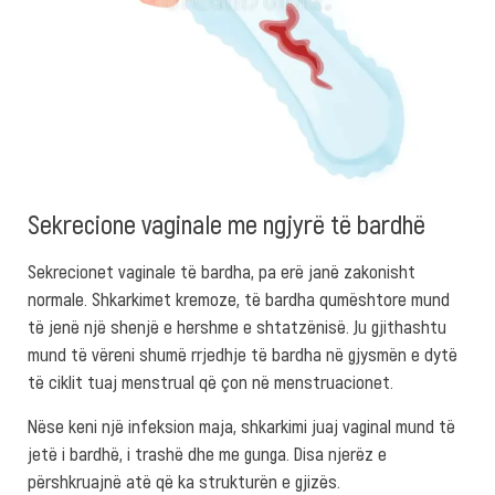
Sekrecione vaginale me ngjyrë të bardhë
Sekrecionet vaginale të bardha, pa erë janë zakonisht
normale. Shkarkimet kremoze, të bardha qumështore mund
të jenë një shenjë e hershme e shtatzënisë. Ju gjithashtu
mund të vëreni shumë rrjedhje të bardha në gjysmën e dytë
të ciklit tuaj menstrual që çon në menstruacionet.
Nëse keni një infeksion maja, shkarkimi juaj vaginal mund të
jetë i bardhë, i trashë dhe me gunga. Disa njerëz e
përshkruajnë atë që ka strukturën e gjizës.