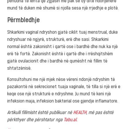
periudha të lehta që zgjasin më pak se dy ditë ndonjëherë
mund të duken më shumë si njolla sesa një rrjedhje e plotë.
Përmbledhje
Shkarkimi vaginal ndryshon gjatë ciklit tuaj menstrual, duke
ndryshuar në ngjyrë, strukturë, erë dhe sasi. Shkarkimi
normal është zakonisht i qartë ose i bardhë dhe nuk ka një
erë të fortë. Zakonisht është i qartë dhe i rrëshqitshëm
gjatë ovulacionit dhe i bardhë në qumësht në fillim të
shtatzënisë.
Konsultohuni me një mjek nëse vëreni ndonjë ndryshim të
pazakontë në sekrecionet tuaja vaginale, të tilla si një erë e
keqe ose një strukturë e ndryshme. Ju mund të keni një
infeksion maja, infeksion bakterial ose gjendje inflamatore.
Artikulli fillimisht është publikuar në
HEALTH
, më pas është
përkthyer dhe përshtatur nga
Tabu.al.