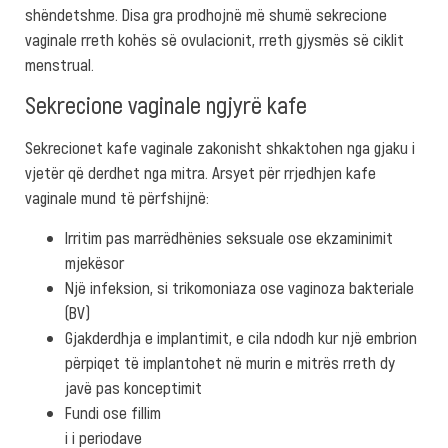
shëndetshme. Disa gra prodhojnë më shumë sekrecione
vaginale rreth kohës së ovulacionit, rreth gjysmës së ciklit
menstrual.
Sekrecione vaginale ngjyrë kafe
Sekrecionet kafe vaginale zakonisht shkaktohen nga gjaku i
vjetër që derdhet nga mitra. Arsyet për rrjedhjen kafe
vaginale mund të përfshijnë:
Irritim pas marrëdhënies seksuale ose ekzaminimit
mjekësor
Një infeksion, si trikomoniaza ose vaginoza bakteriale
(BV)
Gjakderdhja e implantimit, e cila ndodh kur një embrion
përpiqet të implantohet në murin e mitrës rreth dy
javë pas konceptimit
Fundi ose fillim
i i periodave