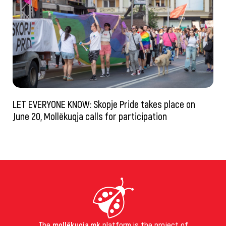
LET EVERYONE KNOW: Skopje Pride takes place on
June 20, Mollëkuqja calls for participation
The
mollëkuqja.mk
platform is the project of