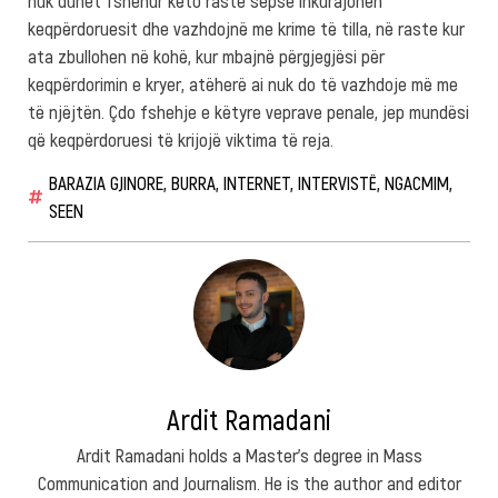
keqpërdoruesit dhe vazhdojnë me krime të tilla, në raste kur
ata zbullohen në kohë, kur mbajnë përgjegjësi për
keqpërdorimin e kryer, atëherë ai nuk do të vazhdoje më me
të njëjtën. Çdo fshehje e këtyre veprave penale, jep mundësi
që keqpërdoruesi të krijojë viktima të reja.
BARAZIA GJINORE
,
BURRA
,
INTERNET
,
INTERVISTË
,
NGACMIM
,
SEEN
Ardit Ramadani
Ardit Ramadani holds a Master’s degree in Mass
Communication and Journalism. He is the author and editor