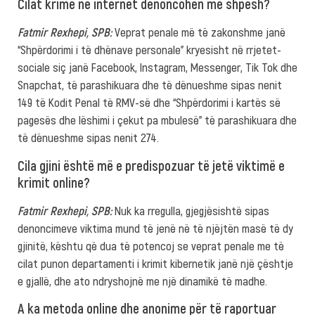
Cilat krime në internet denoncohen më shpesh?
Fatmir Rexhepi, SPB:
Veprat penale më të zakonshme janë
“Shpërdorimi i të dhënave personale” kryesisht në rrjetet-
sociale siç janë Facebook, Instagram, Messenger, Tik Tok dhe
Snapchat, të parashikuara dhe të dënueshme sipas nenit
149 të Kodit Penal të RMV-së dhe “Shpërdorimi i kartës së
pagesës dhe lëshimi i çekut pa mbulesë” të parashikuara dhe
të dënueshme sipas nenit 274.
Cila gjini është më e predispozuar të jetë viktimë e
krimit online?
Fatmir Rexhepi, SPB:
Nuk ka rregulla, gjegjësishtë sipas
denoncimeve viktima mund të jenë në të njëjtën masë të dy
gjinitë, kështu që dua të potencoj se veprat penale me të
cilat punon departamenti i krimit kibernetik janë një çështje
e gjallë, dhe ato ndryshojnë me një dinamikë të madhe.
A ka metoda online dhe anonime për të raportuar