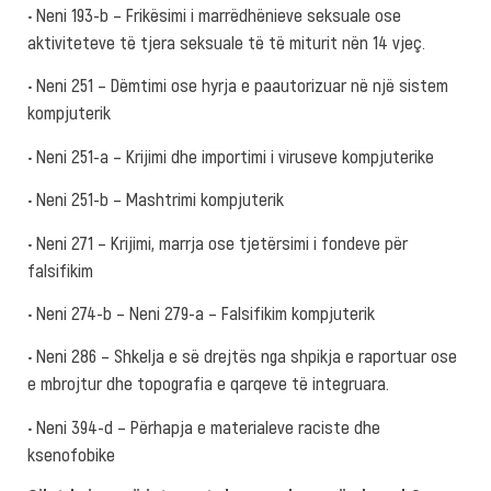
• Neni 193-b – Frikësimi i marrëdhënieve seksuale ose
aktiviteteve të tjera seksuale të të miturit nën 14 vjeç.
• Neni 251 – Dëmtimi ose hyrja e paautorizuar në një sistem
kompjuterik
• Neni 251-a – Krijimi dhe importimi i viruseve kompjuterike
• Neni 251-b – Mashtrimi kompjuterik
• Neni 271 – Krijimi, marrja ose tjetërsimi i fondeve për
falsifikim
• Neni 274-b – Neni 279-a – Falsifikim kompjuterik
• Neni 286 – Shkelja e së drejtës nga shpikja e raportuar ose
e mbrojtur dhe topografia e qarqeve të integruara.
• Neni 394-d – Përhapja e materialeve raciste dhe
ksenofobike