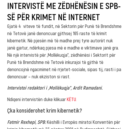
INTERVISTË ME ZËDHËNËSIN E SPB-
SË PËR KRIMET NË INTERNET
Gjatë 4 viteve të fundit, në Sektorin për Punë të Brendshme
në Tetovë janë denoncuar gjithsej 165 raste të krimit
kibernetik. Në pjesën më të madhe prej tyre autorët nuk
janë gjetur, ndërkaq pjesa më e madhe e viktimave janë gra.
Në një intervistë për „Mollëkuqja”, zëdhënësi i Sektorit për
Punë të Brendshme në Tetovë inkurajoi të gjithë të
denoncojnë ngacmimet në rrjetet-sociale, sipas tij, rasti i pa
denoncuar – nuk ekziston si rast.
Intervistoi redaktori i „Mollëkuqja”, Ardit Ramadani.
Ndiqeni intervistën duke klikuar
KËTU.
Çka konsiderohet krim kibernetik?
Fatmir Rexhepi, SPB:
Këshilli i Evropës miratoi Konventën për