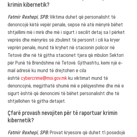
krimin kibernetik?
Fatmir Rexhepi, SPB:
Viktima duhet që personalisht të
denoncojë këtë vepër penale, sepse në atë mënyrë bëhet
shtjellimi më i mirë dhe më i sigurt i secilit detaj sa I përket
veprës dhe mënyrës së zbulimit të personit i cili ka kryer
veprën penale, mund të kryhet në stacionin policor në
Tetovë dhe në të gjitha stacionet tjera që mbulon Sektori
për Punë të Brendshme në Tetovë. Gjithashtu, kemi një e-
mail adresë ku mund të drejtohen e cila
është
cybercrime@moi.gov.mk
ku viktimat mund të
denoncojnë, megjithatë shumë më e pëlqyeshme dhe më e
sigurt është që denoncimi të bëhet personalisht dhe të
shtjellohen të gjitha detajet.
Çfarë provash nevojiten për të raportuar krimin
kibernetik?
Fatmir Rexhepi, SPB:
Provat kryesore që duhet t’i posedojë