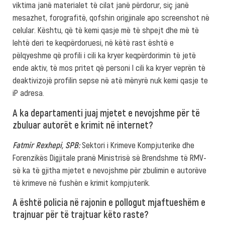
viktima janë materialet të cilat janë përdorur, siç janë
mesazhet, forografitë, qofshin origjinale apo screenshot në
celular. Kështu, që të kemi qasje më të shpejt dhe më të
lehtë deri te keqpërdoruesi, në këtë rast është e
pëlqyeshme që profili i cili ka kryer keqpërdorimin të jetë
ende aktiv, të mos pritet që personi I cili ka kryer veprën të
deaktivizojë profilin sepse në atë mënyrë nuk kemi qasje te
iP adresa.
A ka departamenti juaj mjetet e nevojshme për të
zbuluar autorët e krimit në internet?
Fatmir Rexhepi, SPB:
Sektori i Krimeve Kompjuterike dhe
Forenzikës Digjitale pranë Ministrisë së Brendshme të RMV-
së ka të gjitha mjetet e nevojshme për zbulimin e autorëve
të krimeve në fushën e krimit kompjuterik.
A është policia në rajonin e pollogut mjaftueshëm e
trajnuar për të trajtuar këto raste?