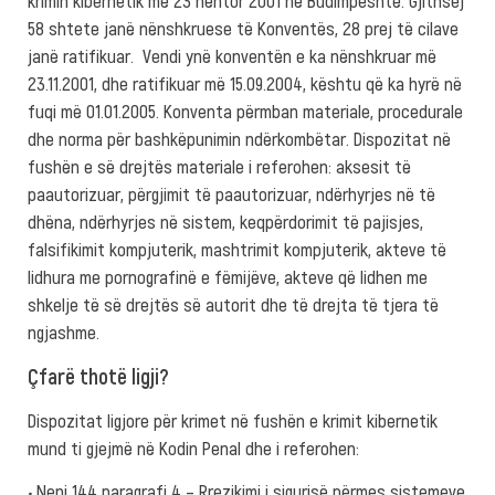
krimin kibernetik më 23 nëntor 2001 në Budimpeshtë. Gjithsej
58 shtete janë nënshkruese të Konventës, 28 prej të cilave
janë ratifikuar. Vendi ynë konventën e ka nënshkruar më
23.11.2001, dhe ratifikuar më 15.09.2004, kështu që ka hyrë në
fuqi më 01.01.2005. Konventa përmban materiale, procedurale
dhe norma për bashkëpunimin ndërkombëtar. Dispozitat në
fushën e së drejtës materiale i referohen: aksesit të
paautorizuar, përgjimit të paautorizuar, ndërhyrjes në të
dhëna, ndërhyrjes në sistem, keqpërdorimit të pajisjes,
falsifikimit kompjuterik, mashtrimit kompjuterik, akteve të
lidhura me pornografinë e fëmijëve, akteve që lidhen me
shkelje të së drejtës së autorit dhe të drejta të tjera të
ngjashme.
Çfarë thotë ligji?
Dispozitat ligjore për krimet në fushën e krimit kibernetik
mund ti gjejmë në Kodin Penal dhe i referohen:
• Neni 144 paragrafi 4 – Rrezikimi i sigurisë përmes sistemeve