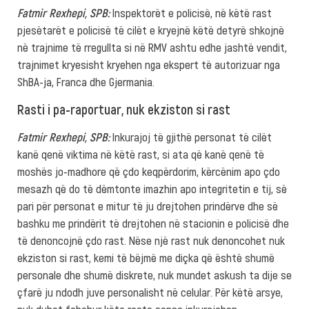
Fatmir Rexhepi, SPB:
Inspektorët e policisë, në këtë rast
pjesëtarët e policisë të cilët e kryejnë këtë detyrë shkojnë
në trajnime të rregullta si në RMV ashtu edhe jashtë vendit,
trajnimet kryesisht kryehen nga ekspert të autorizuar nga
ShBA-ja, Franca dhe Gjermania.
Rasti i pa-raportuar, nuk ekziston si rast
Fatmir Rexhepi, SPB:
Inkurajoj të gjithë personat të cilët
kanë qenë viktima në këtë rast, si ata që kanë qenë të
moshës jo-madhore që çdo keqpërdorim, kërcënim apo çdo
mesazh që do të dëmtonte imazhin apo integritetin e tij, së
pari për personat e mitur të ju drejtohen prindërve dhe së
bashku me prindërit të drejtohen në stacionin e policisë dhe
të denoncojnë çdo rast. Nëse një rast nuk denoncohet nuk
ekziston si rast, kemi të bëjmë me diçka që është shumë
personale dhe shumë diskrete, nuk mundet askush ta dije se
çfarë ju ndodh juve personalisht në celular. Për këtë arsye,
nuk duhet fshehur këto raste sepse inkurajohen