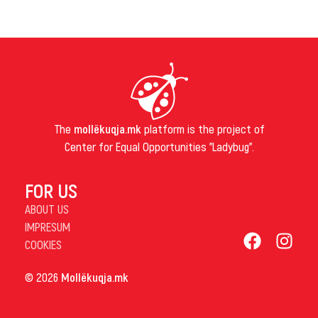
The
mollëkuqja.mk
platform is the project of
Center for Equal Opportunities "Ladybug".
FOR US
ABOUT US
IMPRESUM
COOKIES
© 2026
Mollëkuqja.mk