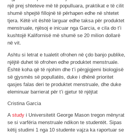
një prej shteteve më të populluara, praktikat e të cilit
shumë shpejtë fillojnë të përhapen edhe në shtetet
tjera. Këtë vit është larguar edhe taksa për produktet
menstruale, njësoj e inicuar nga Garcia, e cila do t’i
kushtojë Kalifornisë më shumë se 20 milion dollarë
në vit.
Ashtu si letrat e tualetit ofrohen në çdo banjo publike,
njëjtë duhet të ofrohen edhe produktet menstruale.
Është koha që të njohim dhe t’i përgjigjemi biologjisë
së gjysmës së popullatës, duke i dhënë prioritet
qasjes falas deri te produktet menstruale, dhe duke
eleminuar barrierat për t’i gjetur të njëjtat
Cristina Garcia
A
study
i Universitetit George Mason tregon mënyrat
se si varfëria menstruale ndikon te studentët. Sipas
këtij studimi 1 nga 10 studente vajza ka raportuar se