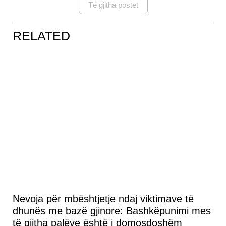
Të gjitha postet
RELATED
Nevoja për mbështjetje ndaj viktimave të
dhunës me bazë gjinore: Bashkëpunimi mes
të gjitha palëve është i domosdoshëm