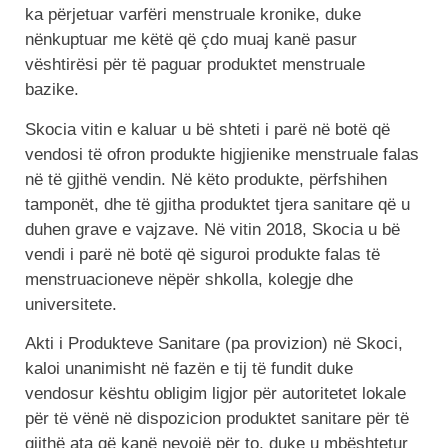
ka përjetuar varfëri menstruale kronike, duke
nënkuptuar me këtë që çdo muaj kanë pasur
vështirësi për të paguar produktet menstruale
bazike.
Skocia vitin e kaluar u bë shteti i parë në botë që
vendosi të ofron produkte higjienike menstruale falas
në të gjithë vendin. Në këto produkte, përfshihen
tamponët, dhe të gjitha produktet tjera sanitare që u
duhen grave e vajzave. Në vitin 2018, Skocia u bë
vendi i parë në botë që siguroi produkte falas të
menstruacioneve nëpër shkolla, kolegje dhe
universitete.
Akti i Produkteve Sanitare (pa provizion) në Skoci,
kaloi unanimisht në fazën e tij të fundit duke
vendosur kështu obligim ligjor për autoritetet lokale
për të vënë në dispozicion produktet sanitare për të
gjithë ata që kanë nevojë për to, duke u mbështetur