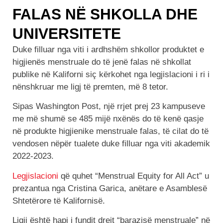
FALAS NË SHKOLLA DHE
UNIVERSITETE
Duke filluar nga viti i ardhshëm shkollor produktet e
higjienës menstruale do të jenë falas në shkollat
publike në Kaliforni siç kërkohet nga legjislacioni i ri i
nënshkruar me ligj të premten, më 8 tetor.
Sipas Washington Post, një rrjet prej 23 kampuseve
me më shumë se 485 mijë nxënës do të kenë qasje
në produkte higjienike menstruale falas, të cilat do të
vendosen nëpër tualete duke filluar nga viti akademik
2022-2023.
Legjislacioni
që quhet “Menstrual Equity for All Act” u
prezantua nga Cristina Garica, anëtare e Asamblesë
Shtetërore të Kalifornisë.
Ligji është hapi i fundit drejt “barazisë menstruale” në