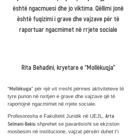
është ngacmuesi dhe jo viktima. Qëllimi jonë
është fuqizimi i grave dhe vajzave për të
raportuar ngacmimet në rrjete sociale
Rita Behadini, kryetare e “Mollëkuqja”
Mollëkuqja
“
” për një vit rresht përmes aktiviteteve të
tyre punon në nxitjen e grave dhe vajzave që të
raportojnë ngacmimet në rrjete sociale.
Arta
Profesoresha e Fakultetit Juridik në UEJL,
Selmani-Bakiu
shprehet se pavarësisht se ekziston
mosbesim në institucione, vajzat përsëri duhet t’i