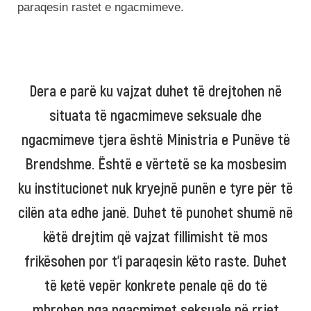
paraqesin rastet e ngacmimeve.
Dera e parë ku vajzat duhet të drejtohen në
situata të ngacmimeve seksuale dhe
ngacmimeve tjera është Ministria e Punëve të
Brendshme. Është e vërtetë se ka mosbesim
ku institucionet nuk kryejnë punën e tyre për të
cilën ata edhe janë. Duhet të punohet shumë në
këtë drejtim që vajzat fillimisht të mos
frikësohen por t’i paraqesin këto raste. Duhet
të ketë vepër konkrete penale që do të
mbrohen nga ngacmimet seksuale në rrjet