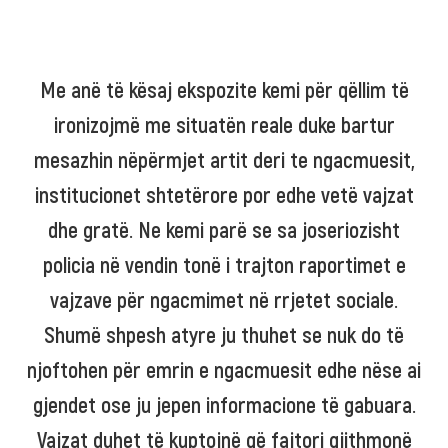
Me anë të kësaj ekspozite kemi për qëllim të
ironizojmë me situatën reale duke bartur
mesazhin nëpërmjet artit deri te ngacmuesit,
institucionet shtetërore por edhe vetë vajzat
dhe gratë. Ne kemi parë se sa joseriozisht
policia në vendin tonë i trajton raportimet e
vajzave për ngacmimet në rrjetet sociale.
Shumë shpesh atyre ju thuhet se nuk do të
njoftohen për emrin e ngacmuesit edhe nëse ai
gjendet ose ju jepen informacione të gabuara.
Vajzat duhet të kuptojnë që fajtori gjithmonë