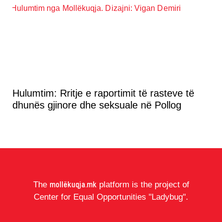
Hulumtim: Rritje e raportimit të rasteve të
dhunës gjinore dhe seksuale në Pollog
mollëkuqja.mk
The
platform is the project of
Center for Equal Opportunities "Ladybug".