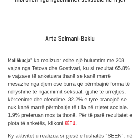
Arta Selmani-Bakiu
Mollëkuqja
” ka realizuar edhe një hulumtim me 208
vajza nga Tetova dhe Gostivari, ku si rezultat 65.8%
e vajzave të anketuara thanë se kanë marrë
mesazhe nga djem ose burra që përmbajnë forma të
ndryshme të ngacmimit seksual, gjuhë të urrejtjes,
kërcënime dhe ofendime. 32.2% e tyre pranojnë se
nuk kanë marrë përmbajtje të tilla në rrjetet sociale.
1.9% preferuan mos ta thonë. Për të parë rezultatet e
KËTU
plota të anketës, klikoni
.
Ky aktivitet u realizua si pjesë e fushatës “SEEN”, në