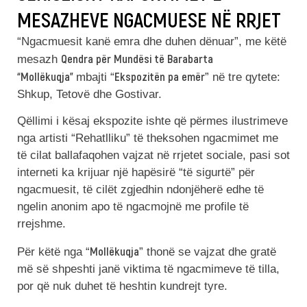
MESAZHEVE NGACMUESE NË RRJET
“Ngacmuesit kanë emra dhe duhen dënuar”, me këtë
Qendra për Mundësi të Barabarta
mesazh
“Mollëkuqja”
Ekspozitën pa emër
mbajti “
” në tre qytete:
Shkup, Tetovë dhe Gostivar.
Qëllimi i kësaj ekspozite ishte që përmes ilustrimeve
nga artisti “Rehatlliku” të theksohen ngacmimet me
të cilat ballafaqohen vajzat në rrjetet sociale, pasi sot
interneti ka krijuar një hapësirë “të sigurtë” për
ngacmuesit, të cilët zgjedhin ndonjëherë edhe të
ngelin anonim apo të ngacmojnë me profile të
rrejshme.
Mollëkuqja
Për këtë nga “
” thonë se vajzat dhe gratë
më së shpeshti janë viktima të ngacmimeve të tilla,
por që nuk duhet të heshtin kundrejt tyre.