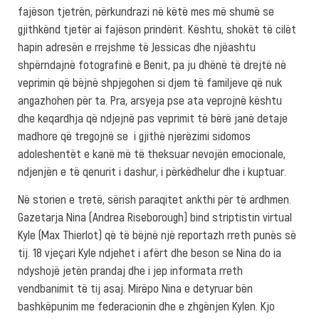
fajëson tjetrën, përkundrazi në këtë mes më shumë se
gjithkënd tjetër ai fajëson prindërit. Kështu, shokët të cilët
hapin adresën e rrejshme të Jessicas dhe njëashtu
shpërndajnë fotografinë e Benit, pa ju dhënë të drejtë në
veprimin që bëjnë shpjegohen si djem të familjeve që nuk
angazhohen për ta. Pra, arsyeja pse ata veprojnë kështu
dhe keqardhja që ndjejnë pas veprimit të bërë janë detaje
madhore që tregojnë se i gjithë njerëzimi sidomos
adoleshentët e kanë më të theksuar nevojën emocionale,
ndjenjën e të qenurit i dashur, i përkëdhelur dhe i kuptuar.
Në storien e tretë, sërish paraqitet ankthi për të ardhmen.
Gazetarja Nina (Andrea Riseborough) bind striptistin virtual
Kyle (Max Thierlot) që të bëjnë një reportazh rreth punës së
tij. 18 vjeçari Kyle ndjehet i afërt dhe beson se Nina do ia
ndyshojë jetën prandaj dhe i jep informata rreth
vendbanimit të tij asaj. Mirëpo Nina e detyruar bën
bashkëpunim me federacionin dhe e zhgënjen Kylen. Kjo