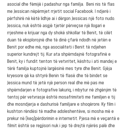
asocial dhe fëmijë i padashur nga familja. Beni nis të flas
me Jessican nëpërmjet rrjetit social Facebook. I ndjerë i
përfshirë në këtë lidhje ai i dërgon Jessicas një foto nudo.
Jessica, nuk është asgjë tjetër përveçse një llogari e
rrjeshme e krijuar nga dy shokë shkollar të Benit, të cilët
duan të eksplorojnë dhe të dinë çfarë ndodh në jetën e
Benit por edhe më, nga asocialiteti i Benit të ndjehen
superior kundrejt tij. Kur ata shpërndajnë fotografinë e
Benit, ky i fundit tenton të vetvritet, kështu i ati mandej e
tërë familja kuptojnë largësinë mes tyre dhe Benit. Gjëja
kryesore që ka shtyrë Benin të flasë dhe të bindet se
Jessica mund të jetë një person real dhe më pas me
shpërndarjen e fotografive lakuriq, i mbytur në zhgënjim të
tentoj për vetvrasje është mosafrimiteti me familjen e tij
dhe mosndjerja e dashurisë familjare e shoqërore. Ky film i
kushton rëndësi të madhe adoleshentëve, si mosha më e
prekur në (keq)përdorimin e internetit. Pjesa më e veçantë e
filmit është se regjisori nuk i jep të drejtë njërës palë dhe