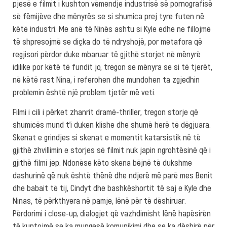
pjesë e filmit i kushton vëmendje industrisë së pornografisë
së fëmijëve dhe mënyrës se si shumica prej tyre futen në
këtë industri. Me anë të Ninës ashtu si Kyle edhe ne fillojmë
të shpresojmë se diçka do të ndryshojë, por metafora që
regjisori përdor duke mbaruar të gjithë storjet në mënyrë
idilike por këtë të fundit jo, tregon se mënyra se si të tjerët,
në këtë rast Nina, i referohen dhe mundohen ta zgjedhin
problemin është një problem tjetër më veti.
Filmi i cili i përket zhanrit dramë-thriller, tregon storje që
shumicës mund t’i duken klishe dhe shumë herë të dëgjuara.
Skenat e grindjes si skenat e momentit katarsistik në të
gjithë zhvillimin e storjes së filmit nuk japin ngrohtësinë që i
gjithë filmi jep. Ndonëse këto skena bëjnë të dukshme
dashurinë që nuk është thënë dhe ndjerë më parë mes Benit
dhe babait të tij, Cindyt dhe bashkëshortit të saj e Kyle dhe
Ninas, të përkthyera në pamje, lënë për të dëshiruar.
Përdorimi i close-up, dialogjet që vazhdimisht lënë hapësirën
të kuptojmë se ka mungesë komunikimi dhe se ka dëshirë për