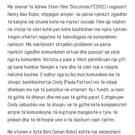
Me skenar të Adrew Stern filmi “Disconnect”(2012) i regjisorit
Henry Alex Rubin, shpjegon arsyen se përse njerëzit zgjedhin
të kalojnë më shumë kohë në rrjetet sociale. Filmi që ndahet
në storje të cilat kohë pas kohe bashkohen me njëra tjetrën
tregon efektet negative të teknologjisë në komunikimin
njerëzor. Më saktësisht shtjellon problemin se përse
njerëzit zgjedhin komunikimin virtual dhe pasojat që vijnë
nga ky komunikim. Historia e parë e filmit përshkruan një çift
që kanë humbur fëmijën e tyre dhe të cilët nuk e ndajnë
mërzinë bashkë. E lodhur nga ky lloj mos komunikimi me të
shoqin, bashkëshortja Cindy (Paula Patton) nis të ndajë
dhimbjen me një të panjohur në internet. Ky i fundit, ia merr
të gjithë të dhënat dhe më pas të gjithë parat. E zhgënjyer
Cindy sëbashku me të shoqin, në të gjithë këtë kompleksitet
arrijnë të komunikojnë, të kuptojnë mangësitë e tyre, të
preken dhe të rikthejnë unin e të dashurit njëri-tjetrin.
Në storien e dytë Beni (Johan Bobo) është një adoleshent