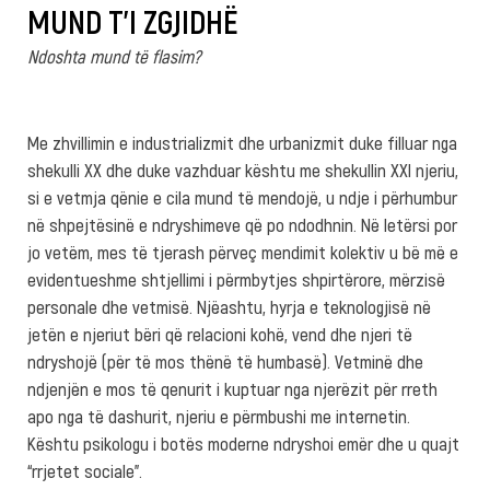
MUND T’I ZGJIDHË
Ndoshta mund të flasim?
Me zhvillimin e industrializmit dhe urbanizmit duke filluar nga
shekulli XX dhe duke vazhduar kështu me shekullin XXI njeriu,
si e vetmja qënie e cila mund të mendojë, u ndje i përhumbur
në shpejtësinë e ndryshimeve që po ndodhnin. Në letërsi por
jo vetëm, mes të tjerash përveç mendimit kolektiv u bë më e
evidentueshme shtjellimi i përmbytjes shpirtërore, mërzisë
personale dhe vetmisë. Njëashtu, hyrja e teknologjisë në
jetën e njeriut bëri që relacioni kohë, vend dhe njeri të
ndryshojë (për të mos thënë të humbasë). Vetminë dhe
ndjenjën e mos të qenurit i kuptuar nga njerëzit për rreth
apo nga të dashurit, njeriu e përmbushi me internetin.
Kështu psikologu i botës moderne ndryshoi emër dhe u quajt
“rrjetet sociale”.