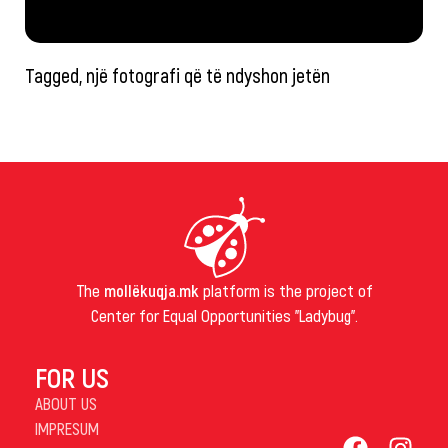
Tagged, një fotografi që të ndyshon jetën
The
mollëkuqja.mk
platform is the project of
Center for Equal Opportunities "Ladybug".
FOR US
ABOUT US
IMPRESUM