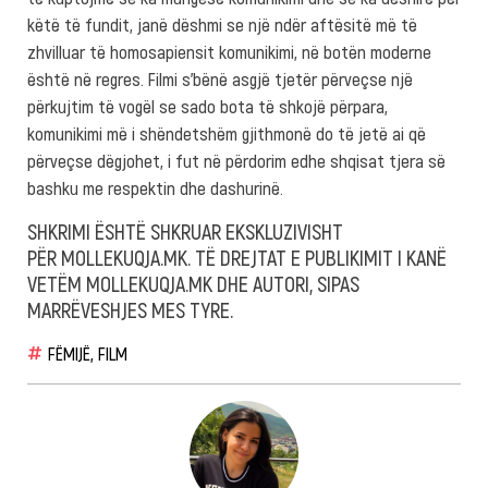
këtë të fundit, janë dëshmi se një ndër aftësitë më të
zhvilluar të homosapiensit komunikimi, në botën moderne
është në regres. Filmi s’bënë asgjë tjetër përveçse një
përkujtim të vogël se sado bota të shkojë përpara,
komunikimi më i shëndetshëm gjithmonë do të jetë ai që
përveçse dëgjohet, i fut në përdorim edhe shqisat tjera së
bashku me respektin dhe dashurinë.
SHKRIMI ËSHTË SHKRUAR EKSKLUZIVISHT
PËR MOLLEKUQJA.MK. TË DREJTAT E PUBLIKIMIT I KANË
VETËM MOLLEKUQJA.MK DHE AUTORI, SIPAS
MARRËVESHJES MES TYRE.
FËMIJË
,
FILM