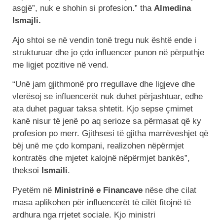
asgjë”, nuk e shohin si profesion.” tha
Almedina
Ismajli.
Ajo shtoi se në vendin tonë tregu nuk është ende i
strukturuar dhe jo çdo influencer punon në përputhje
me ligjet pozitive në vend.
“Unë jam gjithmonë pro rregullave dhe ligjeve dhe
vlerësoj se influencerët nuk duhet përjashtuar, edhe
ata duhet paguar taksa shtetit. Kjo sepse çmimet
kanë nisur të jenë po aq serioze sa përmasat që ky
profesion po merr. Gjithsesi të gjitha marrëveshjet që
bëj unë me çdo kompani, realizohen nëpërmjet
kontratës dhe mjetet kalojnë nëpërmjet bankës”,
theksoi
Ismaili
.
Pyetëm në
Ministrinë e Financave
nëse dhe cilat
masa aplikohen për influencerët të cilët fitojnë të
ardhura nga rrjetet sociale. Kjo ministri