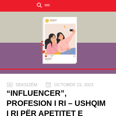
SEKSIZËM
OCTOBER 23, 2023
“INFLUENCER”,
PROFESION I RI – USHQIM
I RI PËR APETITET E