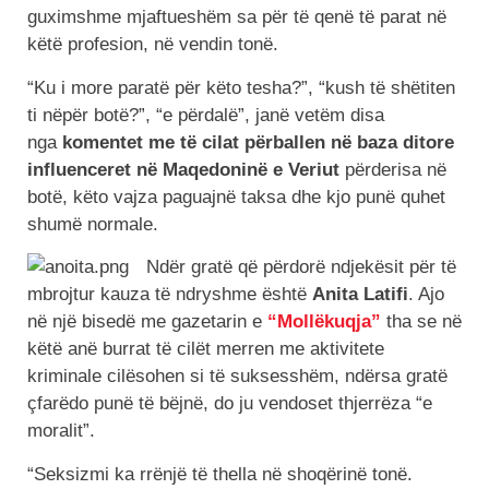
guximshme mjaftueshëm sa për të qenë të parat në
këtë profesion, në vendin tonë.
“Ku i more paratë për këto tesha?”, “kush të shëtiten
ti nëpër botë?”, “e përdalë”, janë vetëm disa
nga
komentet me të cilat përballen në baza ditore
influenceret në Maqedoninë e Veriut
përderisa në
botë, këto vajza paguajnë taksa dhe kjo punë quhet
shumë normale.
Ndër gratë që përdorë ndjekësit për të
mbrojtur kauza të ndryshme është
Anita Latifi
. Ajo
në një bisedë me gazetarin e
“Mollëkuqja”
tha se në
këtë anë burrat të cilët merren me aktivitete
kriminale cilësohen si të suksesshëm, ndërsa gratë
çfarëdo punë të bëjnë, do ju vendoset thjerrëza “e
moralit”.
“Seksizmi ka rrënjë të thella në shoqërinë tonë.