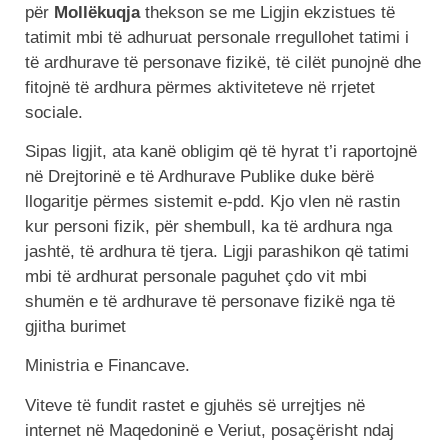
për
Mollëkuqja
thekson se me Ligjin ekzistues të
tatimit mbi të adhuruat personale rregullohet tatimi i
të ardhurave të personave fizikë, të cilët punojnë dhe
fitojnë të ardhura përmes aktiviteteve në rrjetet
sociale.
Sipas ligjit, ata kanë obligim që të hyrat t’i raportojnë
në Drejtorinë e të Ardhurave Publike duke bërë
llogaritje përmes sistemit e-pdd. Kjo vlen në rastin
kur personi fizik, për shembull, ka të ardhura nga
jashtë, të ardhura të tjera. Ligji parashikon që tatimi
mbi të ardhurat personale paguhet çdo vit mbi
shumën e të ardhurave të personave fizikë nga të
gjitha burimet
Ministria e Financave.
Viteve të fundit rastet e gjuhës së urrejtjes në
internet në Maqedoninë e Veriut, posaçërisht ndaj