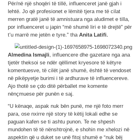
Për/në një shoqëri të tillë, influenceret janë gjah i
lehtë. Jo që profesionet e lëmitë tjera me të cilat
merren gratë janë të amnistuara nga aludimet e tilla,
por influenceret u japin “më shumë liri e të drejtë” për
t’u marrë me jetën e tyre.” tha
Anita Latifi.
Almedina Ismajli
, influencere dhe gazetare nga ana
tjetër theksoi se ndër qëllimet kryesore të këtyre
komentuesve, të cilët janë shumë, është të vendoset
në pikëpyetje burimi i të ardhurave të influencereve.
Ajo thotë se çdo ditë përballet me komente
nënçmuese për punën e saj.
“U kënaqe, aspak nuk bën punë, me një foto merr
para, ose nxirre një story të këtij lokali edhe se
paguan kafen se ti ashtu punon. Te ne shpesh
mundohen të të nënshtrojnë, e shohin me xhelozi në
aspektin që u duket se unë fitoj shumë e “nuk bëj