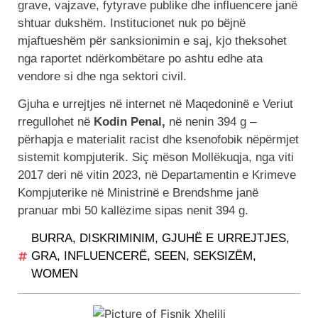
grave, vajzave, fytyrave publike dhe influencere janë
shtuar dukshëm. Institucionet nuk po bëjnë
mjaftueshëm për sanksionimin e saj, kjo theksohet
nga raportet ndërkombëtare po ashtu edhe ata
vendore si dhe nga sektori civil.
Gjuha e urrejtjes në internet në Maqedoninë e Veriut
rregullohet në
Kodin Penal,
në nenin 394 g –
përhapja e materialit racist dhe ksenofobik nëpërmjet
sistemit kompjuterik. Siç mëson Mollëkuqja, nga viti
2017 deri në vitin 2023, në Departamentin e Krimeve
Kompjuterike në Ministrinë e Brendshme janë
pranuar mbi 50 kallëzime sipas nenit 394 g.
BURRA
,
DISKRIMINIM
,
GJUHË E URREJTJES
,
GRA
,
INFLUENCERË
,
SEEN
,
SEKSIZËM
,
WOMEN