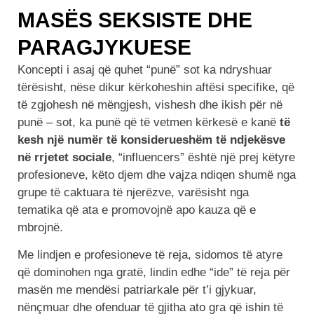
MASËS SEKSISTE DHE
PARAGJYKUESE
Koncepti i asaj që quhet “punë” sot ka ndryshuar
tërësisht, nëse dikur kërkoheshin aftësi specifike, që
të zgjohesh në mëngjesh, vishesh dhe ikish për në
punë – sot, ka punë që të vetmen kërkesë e kanë
të
kesh një numër të konsiderueshëm të ndjekësve
në rrjetet sociale
, “influencers” është një prej këtyre
profesioneve, këto djem dhe vajza ndiqen shumë nga
grupe të caktuara të njerëzve, varësisht nga
tematika që ata e promovojnë apo kauza që e
mbrojnë.
Me lindjen e profesioneve të reja, sidomos të atyre
që dominohen nga gratë, lindin edhe “ide” të reja për
masën me mendësi patriarkale për t’i gjykuar,
nënçmuar dhe ofenduar të gjitha ato gra që ishin të