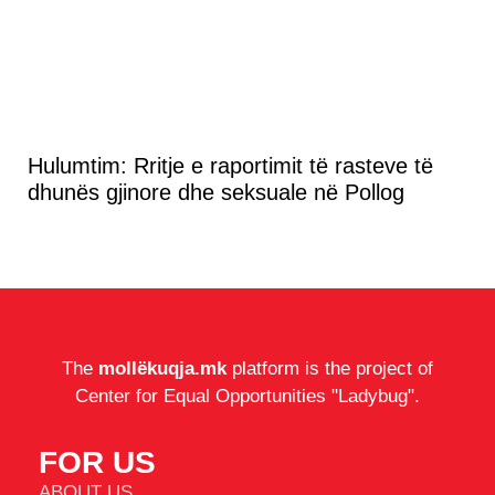
Hulumtim: Rritje e raportimit të rasteve të
dhunës gjinore dhe seksuale në Pollog
The
mollëkuqja.mk
platform is the project of
Center for Equal Opportunities "Ladybug".
FOR US
ABOUT US