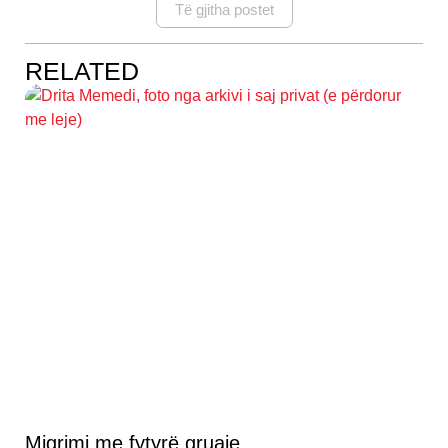
Të gjitha postet
RELATED
Migrimi me fytyrë gruaje