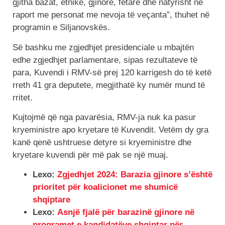
gjitha bazat, etnike, gjinore, fetare dhe natyrisht në
raport me personat me nevoja të veçanta”, thuhet në
programin e Siljanovskës.
Së bashku me zgjedhjet presidenciale u mbajtën
edhe zgjedhjet parlamentare, sipas rezultateve të
para, Kuvendi i RMV-së prej 120 karrigesh do të ketë
rreth 41 gra deputete, megjithatë ky numër mund të
rritet.
Kujtojmë që nga pavarësia, RMV-ja nuk ka pasur
kryeministre apo kryetare të Kuvendit. Vetëm dy gra
kanë qenë ushtruese detyre si kryeministre dhe
kryetare kuvendi për më pak se një muaj.
Lexo:
Zgjedhjet 2024: Barazia gjinore s’është
prioritet për koalicionet me shumicë
shqiptare
Lexo:
Asnjë fjalë për barazinë gjinore në
programet e kandidatëve shqiptar për