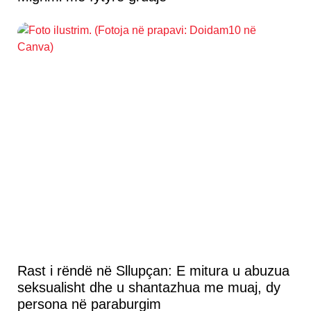
Rast i rëndë në Sllupçan: E mitura u abuzua
seksualisht dhe u shantazhua me muaj, dy
persona në paraburgim