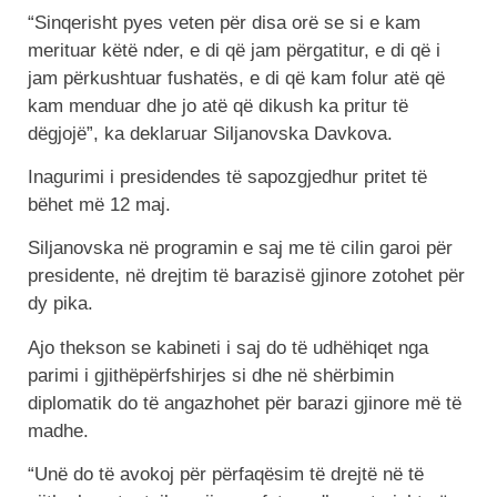
“Sinqerisht pyes veten për disa orë se si e kam
merituar këtë nder, e di që jam përgatitur, e di që i
jam përkushtuar fushatës, e di që kam folur atë që
kam menduar dhe jo atë që dikush ka pritur të
dëgjojë”, ka deklaruar Siljanovska Davkova.
Inagurimi i presidendes të sapozgjedhur pritet të
bëhet më 12 maj.
Siljanovska në programin e saj me të cilin garoi për
presidente, në drejtim të barazisë gjinore zotohet për
dy pika.
Ajo thekson se kabineti i saj do të udhëhiqet nga
parimi i gjithëpërfshirjes si dhe në shërbimin
diplomatik do të angazhohet për barazi gjinore më të
madhe.
“Unë do të avokoj për përfaqësim të drejtë në të