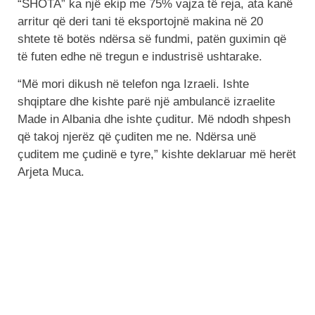
“SHOTA” ka një ekip me 75% vajza të reja, ata kanë
arritur që deri tani të eksportojnë makina në 20
shtete të botës ndërsa së fundmi, patën guximin që
të futen edhe në tregun e industrisë ushtarake.
“Më mori dikush në telefon nga Izraeli. Ishte
shqiptare dhe kishte parë një ambulancë izraelite
Made in Albania dhe ishte çuditur. Më ndodh shpesh
që takoj njerëz që çuditen me ne. Ndërsa unë
çuditem me çudinë e tyre,” kishte deklaruar më herët
Arjeta Muca.