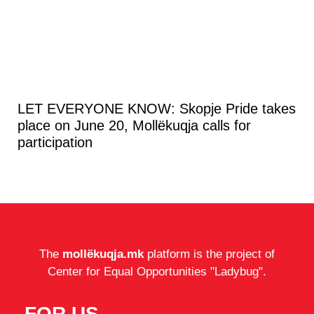
LET EVERYONE KNOW: Skopje Pride takes
place on June 20, Mollëkuqja calls for
participation
The
mollëkuqja.mk
platform is the project of
Center for Equal Opportunities "Ladybug".
FOR US