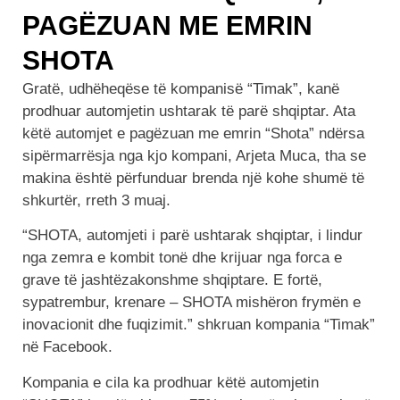
PAGËZUAN ME EMRIN
SHOTA
Gratë, udhëheqëse të kompanisë “Timak”, kanë
prodhuar automjetin ushtarak të parë shqiptar. Ata
këtë automjet e pagëzuan me emrin “Shota” ndërsa
sipërmarrësja nga kjo kompani, Arjeta Muca, tha se
makina është përfunduar brenda një kohe shumë të
shkurtër, rreth 3 muaj.
“SHOTA, automjeti i parë ushtarak shqiptar, i lindur
nga zemra e kombit tonë dhe krijuar nga forca e
grave të jashtëzakonshme shqiptare. E fortë,
sypatrembur, krenare – SHOTA mishëron frymën e
inovacionit dhe fuqizimit.” shkruan kompania “Timak”
në Facebook.
Kompania e cila ka prodhuar këtë automjetin