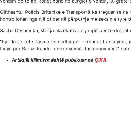
vendim do të aplikohet edhe në burgjet e vendit, ku gratë t
Gjithashtu, Policia Britanike e Transportit ka treguar se k
kontrollohen nga një oficer në përputhje me seksin e tyre t
Sacha Deshmukh, shefja ekzekutive e grupit për të drejtat 
“Kjo do të ketë pasoja të mëdha për personat transgjinor, 
Ligjin për Barazi kundër diskriminimit dhe ngacimimit”, sht
Artikulli fillimisht është publikuar në
.
QIKA