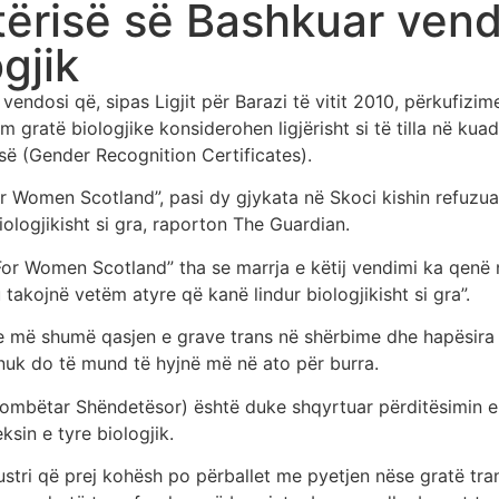
tërisë së Bashkuar vend
gjik
endosi që, sipas Ligjit për Barazi të vitit 2010, përkufizim
gratë biologjike konsiderohen ligjërisht si të tilla në kuadë
isë (Gender Recognition Certificates).
 Women Scotland”, pasi dy gjykata në Skoci kishin refuzuar 
iologjikisht si gra, raporton The Guardian.
For Women Scotland” tha se marrja e këtij vendimi ka qenë n
takojnë vetëm atyre që kanë lindur biologjikisht si gra”.
e më shumë qasjen e grave trans në shërbime dhe hapësira 
 nuk do të mund të hyjnë më në ato për burra.
ombëtar Shëndetësor) është duke shqyrtuar përditësimin e 
in e tyre biologjik.
tri që prej kohësh po përballet me pyetjen nëse gratë trans