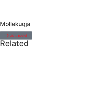
Mollëkuqja
Të gjitha postet
Related