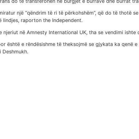
rans do të transferohen në burgjet e burrave dhe burrat tra
a miratur një “qëndrim të ri të përkohshëm”, që do të thotë
ë lindjes, raporton the Independent.
e njeriut në Amnesty International UK, tha se vendimi ishte
por është e rëndësishme të theksojmë se gjykata ka qenë e 
oi Deshmukh.