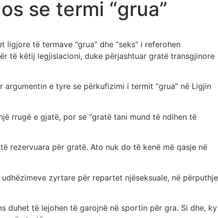
os se termi “grua”
et ligjore të termave “grua” dhe “seks” i referohen
r të këtij legjislacioni, duke përjashtuar gratë transgjinore
argumentin e tyre se përkufizimi i termit “grua” në Ligjin
jë rrugë e gjatë, por se “gratë tani mund të ndihen të
të rezervuara për gratë. Ato nuk do të kenë më qasje në
udhëzimeve zyrtare për repartet njëseksuale, në përputhje
 duhet të lejohen të garojnë në sportin për gra. Si dhe, ky