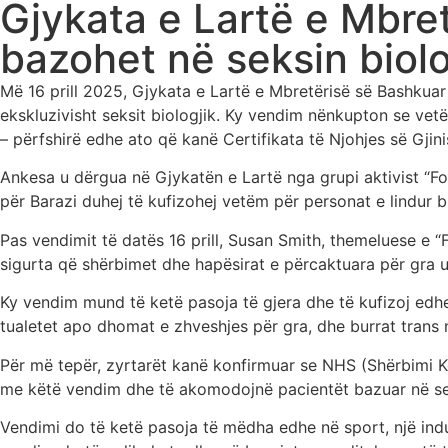
Gjykata e Lartë e Mbre
bazohet në seksin biolo
Më 16 prill 2025, Gjykata e Lartë e Mbretërisë së Bashkuar v
ekskluzivisht seksit biologjik. Ky vendim nënkupton se vetëm 
– përfshirë edhe ato që kanë Certifikata të Njohjes së Gjin
Ankesa u dërgua në Gjykatën e Lartë nga grupi aktivist “For
për Barazi duhej të kufizohej vetëm për personat e lindur b
Pas vendimit të datës 16 prill, Susan Smith, themeluese e “
sigurta që shërbimet dhe hapësirat e përcaktuara për gra u 
Ky vendim mund të ketë pasoja të gjera dhe të kufizoj edh
tualetet apo dhomat e zhveshjes për gra, dhe burrat trans
Për më tepër, zyrtarët kanë konfirmuar se NHS (Shërbimi K
me këtë vendim dhe të akomodojnë pacientët bazuar në seks
Vendimi do të ketë pasoja të mëdha edhe në sport, një indus