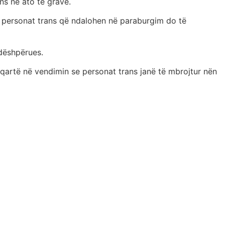
ns në ato të grave.
 se personat trans që ndalohen në paraburgim do të
 dëshpërues.
qartë në vendimin se personat trans janë të mbrojtur nën