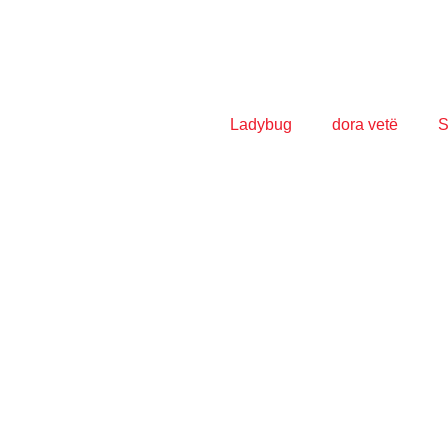
Ladybug
dora vetë
S