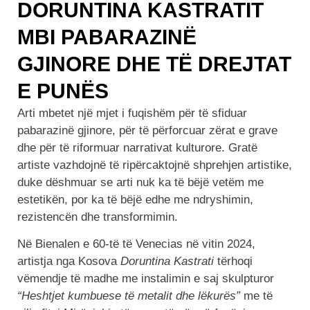
DORUNTINA KASTRATIT
MBI PABARAZINË
GJINORE DHE TË DREJTAT
E PUNËS
Arti mbetet një mjet i fuqishëm për të sfiduar
pabarazinë gjinore, për të përforcuar zërat e grave
dhe për të riformuar narrativat kulturore. Gratë
artiste vazhdojnë të ripërcaktojnë shprehjen artistike,
duke dëshmuar se arti nuk ka të bëjë vetëm me
estetikën, por ka të bëjë edhe me ndryshimin,
rezistencën dhe transformimin.
Në Bienalen e 60-të të Venecias në vitin 2024,
artistja nga Kosova
Doruntina Kastrati
tërhoqi
vëmendje të madhe me instalimin e saj skulpturor
“Heshtjet kumbuese të metalit dhe lëkurës”
me të