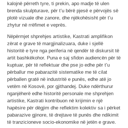
kalojnë përreth tyre, ti prekin, apo madje të ulen
brenda skulpturave, për t’u bërë pjesë e përvojës së
plotë vizuale dhe zanore, dhe njëkohësisht për t’u
zhytur në rrëfimet e veprës.
Nëpërmjet shprehjes artistike, Kastrati amplifikon
zërat e grave të margjinalizuara, duke i sjellë
historitë e tyre nga periferia në qendër të diskursit të
artit bashkëkohor. Puna e saj sfidon audiencën për të
kuptuar, për të reflektuar dhe pse jo edhe për t’u
përballur me pabarazitë sistematike me të cilat
përballen gratë në industritë e punës, edhe atë jo
vetëm në Kosovë, por gjithandej. Duke ndërthurur
nganjëherë edhe historitë personale me shprehjen
artistike, Kastrati kontribuon në krijimin e një
hapësire ​​për dëgjim dhe reflektim kolektiv sa i përket
pabarazive gjinore, të drejtave të punës dhe ndikimit
të tranzicioneve socio-ekonomike në jetën e grave.