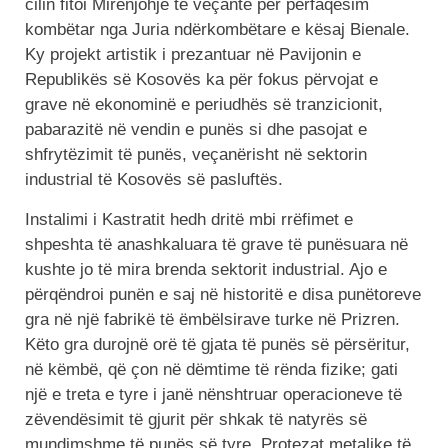
cilin fitoi Mirënjohje të veçantë për përfaqësim
kombëtar nga Juria ndërkombëtare e kësaj Bienale.
Ky projekt artistik i prezantuar në Pavijonin e
Republikës së Kosovës ka për fokus përvojat e
grave në ekonominë e periudhës së tranzicionit,
pabarazitë në vendin e punës si dhe pasojat e
shfrytëzimit të punës, veçanërisht në sektorin
industrial të Kosovës së pasluftës.
Instalimi i Kastratit hedh dritë mbi rrëfimet e
shpeshta të anashkaluara të grave të punësuara në
kushte jo të mira brenda sektorit industrial. Ajo e
përqëndroi punën e saj në historitë e disa punëtoreve
gra në një fabrikë të ëmbëlsirave turke në Prizren.
Këto gra durojnë orë të gjata të punës së përsëritur,
në këmbë, që çon në dëmtime të rënda fizike; gati
një e treta e tyre i janë nënshtruar operacioneve të
zëvendësimit të gjurit për shkak të natyrës së
mundimshme të punës së tyre. Protezat metalike të