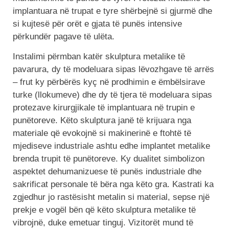
implantuara në trupat e tyre shërbejnë si gjurmë dhe
si kujtesë për orët e gjata të punës intensive
përkundër pagave të ulëta.
Instalimi përmban katër skulptura metalike të
pavarura, dy të modeluara sipas lëvozhgave të arrës
– frut ky përbërës kyç në prodhimin e ëmbëlsirave
turke (llokumeve) dhe dy të tjera të modeluara sipas
protezave kirurgjikale të implantuara në trupin e
punëtoreve. Këto skulptura janë të krijuara nga
materiale që evokojnë si makinerinë e ftohtë të
mjediseve industriale ashtu edhe implantet metalike
brenda trupit të punëtoreve. Ky dualitet simbolizon
aspektet dehumanizuese të punës industriale dhe
sakrificat personale të bëra nga këto gra. Kastrati ka
zgjedhur jo rastësisht metalin si material, sepse një
prekje e vogël bën që këto skulptura metalike të
vibrojnë, duke emetuar tinguj. Vizitorët mund të