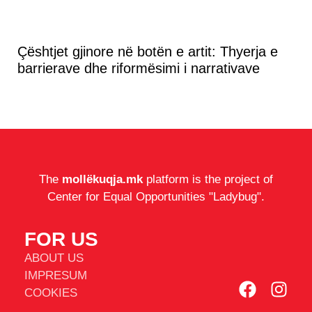
Çёshtjet gjinore nё botën e artit: Thyerja e
barrierave dhe riformësimi i narrativave
The
mollëkuqja.mk
platform is the project of
Center for Equal Opportunities "Ladybug".
FOR US
ABOUT US
IMPRESUM
COOKIES