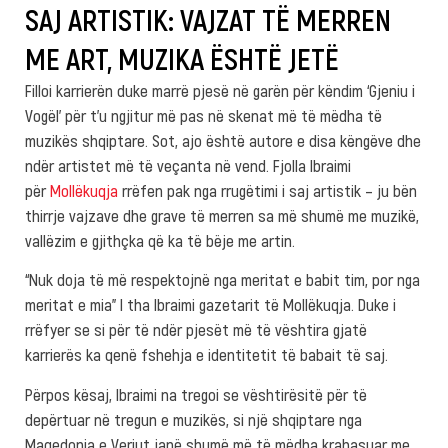
SAJ ARTISTIK: VAJZAT TË MERREN
ME ART, MUZIKA ËSHTË JETË
Filloi karrierën duke marrë pjesë në garën për këndim ‘Gjeniu i
Vogël’ për t’u ngjitur më pas në skenat më të mëdha të
muzikës shqiptare. Sot, ajo është autore e disa këngëve dhe
ndër artistet më të veçanta në vend. Fjolla Ibraimi
për
Mollëkuqja
rrëfen pak nga rrugëtimi i saj artistik – ju bën
thirrje vajzave dhe grave të merren sa më shumë me muzikë,
vallëzim e gjithçka që ka të bëje me artin.
“Nuk doja të më respektojnë nga meritat e babit tim, por nga
meritat e mia” I tha Ibraimi gazetarit të Mollëkuqja. Duke i
rrëfyer se si për të ndër pjesët më të vështira gjatë
karrierës ka qenë fshehja e identitetit të babait të saj.
Përpos kësaj, Ibraimi na tregoi se vështirësitë për të
depërtuar në tregun e muzikës, si një shqiptare nga
Maqedonia e Veriut janë shumë më të mëdha krahasuar me