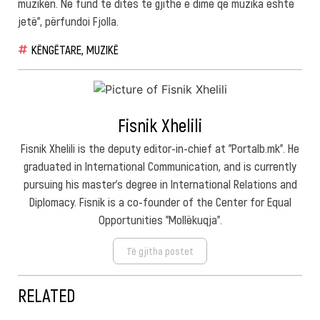
muzikën. Në fund të ditës të gjithë e dimë që muzika është
jetë”, përfundoi Fjolla.
KËNGËTARE
,
MUZIKË
Fisnik Xhelili
Fisnik Xhelili is the deputy editor-in-chief at "Portalb.mk". He
graduated in International Communication, and is currently
pursuing his master's degree in International Relations and
Diplomacy. Fisnik is a co-founder of the Center for Equal
Opportunities "Mollëkuqja".
Të gjitha postet
RELATED