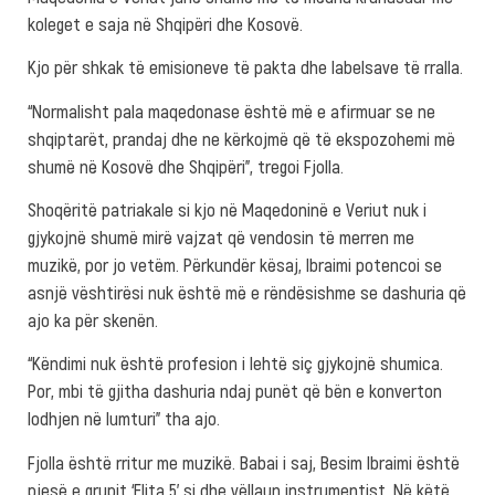
koleget e saja në Shqipëri dhe Kosovë.
Kjo për shkak të emisioneve të pakta dhe labelsave të rralla.
“Normalisht pala maqedonase është më e afirmuar se ne
shqiptarët, prandaj dhe ne kërkojmë që të ekspozohemi më
shumë në Kosovë dhe Shqipëri”, tregoi Fjolla.
Shoqëritë patriakale si kjo në Maqedoninë e Veriut nuk i
gjykojnë shumë mirë vajzat që vendosin të merren me
muzikë, por jo vetëm. Përkundër kësaj, Ibraimi potencoi se
asnjë vështirësi nuk është më e rëndësishme se dashuria që
ajo ka për skenën.
“Këndimi nuk është profesion i lehtë siç gjykojnë shumica.
Por, mbi të gjitha dashuria ndaj punët që bën e konverton
lodhjen në lumturi” tha ajo.
Fjolla është rritur me muzikë. Babai i saj, Besim Ibraimi është
pjesë e grupit ‘Elita 5’ si dhe vëllaun instrumentist. Në këtë