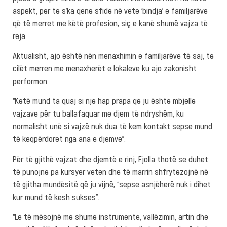
aspekt, për të s’ka qenë sfidë në vete ‘bindja’ e familjarëve
që të merret me këtë profesion, siç e kanë shumë vajza të
reja.
Aktualisht, ajo është nën menaxhimin e familjarëve të saj, të
cilët merren me menaxherët e lokaleve ku ajo zakonisht
performon.
“Këtë mund ta quaj si një hap prapa që ju është mbjellë
vajzave për tu ballafaquar me djem të ndryshëm, ku
normalisht unë si vajzë nuk dua të kem kontakt sepse mund
të keqpërdoret nga ana e djemve”.
Për të gjithë vajzat dhe djemtë e rinj, Fjolla thotë se duhet
të punojnë pa kursyer veten dhe të marrin shfrytëzojnë në
të gjitha mundësitë që ju vijnë, “sepse asnjëherë nuk i dihet
kur mund të kesh sukses”.
“Le të mësojnë më shumë instrumente, vallëzimin, artin dhe