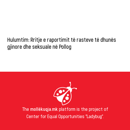
Hulumtim: Rritje e raportimit të rasteve të dhunës
gjinore dhe seksuale në Pollog
The
mollëkuqja.mk
platform is the project of
Center for Equal Opportunities "Ladybug".