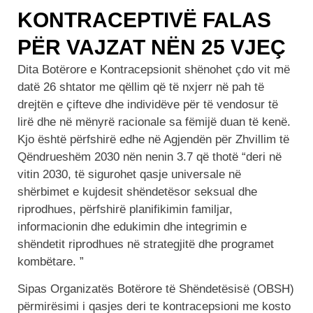
KONTRACEPTIVË FALAS
PËR VAJZAT NËN 25 VJEÇ
Dita Botërore e Kontracepsionit shënohet çdo vit më
datë 26 shtator me qëllim që të nxjerr në pah të
drejtën e çifteve dhe individëve për të vendosur të
lirë dhe në mënyrë racionale sa fëmijë duan të kenë.
Kjo është përfshirë edhe në Agjendën për Zhvillim të
Qëndrueshëm 2030 nën nenin 3.7 që thotë “deri në
vitin 2030, të sigurohet qasje universale në
shërbimet e kujdesit shëndetësor seksual dhe
riprodhues, përfshirë planifikimin familjar,
informacionin dhe edukimin dhe integrimin e
shëndetit riprodhues në strategjitë dhe programet
kombëtare. ”
Sipas Organizatës Botërore të Shëndetësisë (OBSH)
përmirësimi i qasjes deri te kontracepsioni me kosto