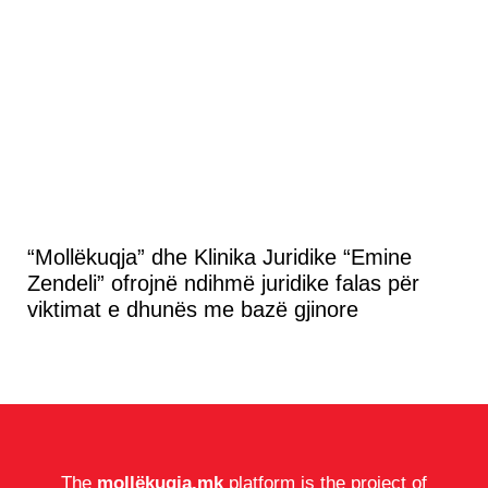
“Mollëkuqja” dhe Klinika Juridike “Emine
Zendeli” ofrojnë ndihmë juridike falas për
viktimat e dhunës me bazë gjinore
The
mollëkuqja.mk
platform is the project of