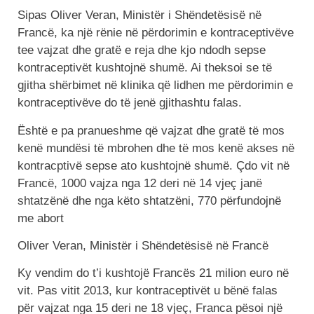
Sipas Oliver Veran, Ministër i Shëndetësisë në
Francë, ka një rënie në përdorimin e kontraceptivëve
tee vajzat dhe gratë e reja dhe kjo ndodh sepse
kontraceptivët kushtojnë shumë. Ai theksoi se të
gjitha shërbimet në klinika që lidhen me përdorimin e
kontraceptivëve do të jenë gjithashtu falas.
Është e pa pranueshme që vajzat dhe gratë të mos
kenë mundësi të mbrohen dhe të mos kenë akses në
kontracptivë sepse ato kushtojnë shumë. Çdo vit në
Francë, 1000 vajza nga 12 deri në 14 vjeç janë
shtatzënë dhe nga këto shtatzëni, 770 përfundojnë
me abort
Oliver Veran, Ministër i Shëndetësisë në Francë
Ky vendim do t’i kushtojë Francës 21 milion euro në
vit. Pas vitit 2013, kur kontraceptivët u bënë falas
për vajzat nga 15 deri ne 18 vjeç, Franca pësoi një