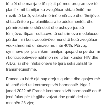
të ulët dhe marrja e të njëjtit përmes programeve të
planifikimit familjar ka zvogëluar shtatzënitë me
rrezik të lartë; vdekshmërinë e nënave dhe fëmijëve;
shtatzënitë e pa planifikuara te adoleshentët; dhe,
përmirësimin e shëndetit dhe ushqyerjes së
fëmijëve. Sipas reultateve të ushtrimeve modeluese,
përdorimi i kontraceptivëve mund të ketë zvogëluar
vdekshmërinë e nënave me mbi 40%. Përveç
synimeve për planifikim familjar, qasja dhe përdorimi
i kontraceptivëve ndihmon në luftën kundër HIV dhe
AIDS, si dhe infeksioneve të tjera seksualisht të
transmetueshme.
Franca ka bërë një hap drejt sigurimit dhe qasjes më
të lehtë deri te kontraceptivët hormonalë. Nga 1
janari 2022 në Francë kontraceptivët hormonalë do të
jenë falas për të gjitha vajzat dhe gratë deri në
moshën 25 vjeç.