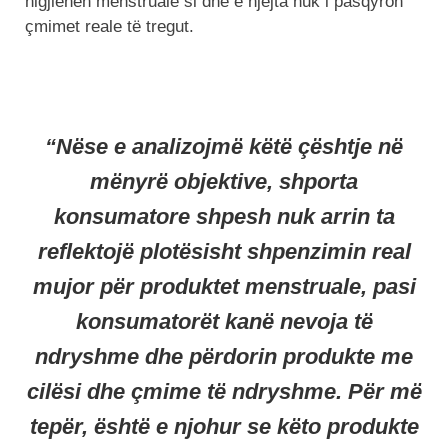
higjienën menstruale si dhe e njëjta nuk i pasqyron
çmimet reale të tregut.
“Nëse e analizojmë këtë çështje në
mënyrë objektive, shporta
konsumatore shpesh nuk arrin ta
reflektojë plotësisht shpenzimin real
mujor për produktet menstruale, pasi
konsumatorët kanë nevoja të
ndryshme dhe përdorin produkte me
cilësi dhe çmime të ndryshme. Për më
tepër, është e njohur se këto produkte