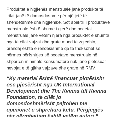
Produktet e higjienës menstruale janë produkte të
cilat janë të domosdoshme për një jetë të
shëndetshme dhe higjienike. Sot spektri i produkteve
menstruale është shumë i gjerë dhe pecetat
menstruale janë vetëm njëra nga produktet e shumta
nga të cilat vajzat dhe gratë mund të zgjedhin,
prandaj është e rëndësishme që të theksohet se
përmes përfshirjes së pecetave menstruale në
shportën minimale konsumatore nuk janë plotësuar
nevojat e të gjitha vajzave dhe grave në RMV.
“Ky material është financuar plotësisht
ose pjesërisht nga UK International
Development dhe The Kvinna till Kvinna
Foundation, të cilët jo
domosdoshmërisht pajtohen me
opinionet e shprehura këtu.
Përgjegjës
për përmbajtjen është vetëm autori.”