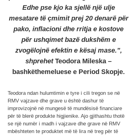
Edhe pse kjo ka sjellë një ulje
mesatare të çmimit prej 20 denarë për
pako, inflacioni dhe rritja e kostove
për ushqimet bazë dukshëm e
zvogëlojnë efektin e kësaj mase.”,
shprehet
Teodora Mileska –
bashkëthemeluese e Period Skopje.
Teodora ndan hulumtimin e tyre i cili tregon se në
RMV vajzave dhe grave u është dashur të
improvizojnë në mungesë të mundësisë financiare
për të blerë produkte higjienike. Ajo gjithashtu thotë
se një numër i madh i vajzave dhe grave në RMV
mbështeten te produktet më të lira në treg për të