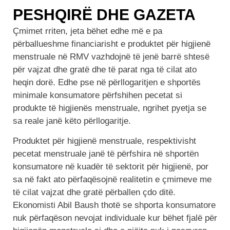
PESHQIRË DHE GAZETA
Çmimet rriten, jeta bëhet edhe më e pa
përballueshme financiarisht e produktet për higjienë
menstruale në RMV vazhdojnë të jenë barrë shtesë
për vajzat dhe gratë dhe të parat nga të cilat ato
heqin dorë. Edhe pse në përllogaritjen e shportës
minimale konsumatore përfshihen pecetat si
produkte të higjienës menstruale, ngrihet pyetja se
sa reale janë këto përllogaritje.
Produktet për higjienë menstruale, respektivisht
pecetat menstruale janë të përfshira në shportën
konsumatore në kuadër të sektorit për higjienë, por
sa në fakt ato përfaqësojnë realitetin e çmimeve me
të cilat vajzat dhe gratë përballen çdo ditë.
Ekonomisti Abil Baush thotë se shporta konsumatore
nuk përfaqëson nevojat individuale kur bëhet fjalë për