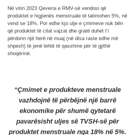
Në vitin 2023 Qeveria e RMV-së vendosi që
produktet e higjienës menstruale të tatimohen 5%, në
vend se 18%. Por edhe kjo ulje e çmimeve nuk bën
që produktet të cilat vajzat dhe gratë duhet t’i
përdorin një herë në muaj (në disa raste edhe më
shpesh) të jenë lehtë të qasshme për të gjithë
shoqërinë.
“Çmimet e produkteve menstruale
vazhdojnë të përbëjnë një barrë
ekonomike për shumë qytetarë
pavarësisht uljes së TVSH-së për
produktet menstruale nga 18% në 5%.