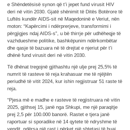
e Shëndetësisë synon që t’i jepet fund virusit HIV
deri në vitin 2030. Gjatë shënimit të Ditës Botërore të
Luftës kundër AIDS-sit në Maqedoninë e Veriut, nën
moton: “Kapërcimi i ndërprerjeve, transformimi i
përgjigjes ndaj AIDS-s”, u bë thirrje për udhëheqje të
vazhdueshme politike, bashkëpunim ndërkombëtar
dhe qasje të bazuara në të drejtat e njeriut për t’i
dhënë fund virusit deri në vitin 2030.
Të dhënat tregojnë gjithashtu një ulje prej 25,5% të
numrit të rasteve të reja krahasuar me të njëjtën
periudhë të vitit 2024, kur ishin regjistruar 51 raste të
reja.
“Pjesa më e madhe e rasteve të regjistruara në vitin
2025, gjithsej 15, janë nga Shkupi, me një paraqitje
prej 2,5 për 100.000 banorë. Rastet e tjera janë
raportuar si sporadike në 14 qytete të ndryshme të
vendit, ndërsa një rast i përket një shtetasi të huaj.