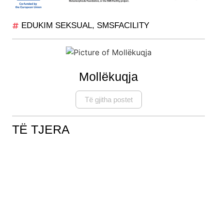
EDUKIM SEKSUAL
,
SMSFACILITY
Mollëkuqja
Të gjitha postet
TË TJERA