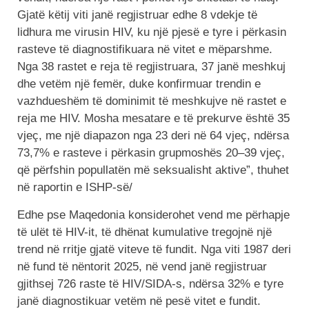
Gjatë këtij viti janë regjistruar edhe 8 vdekje të
lidhura me virusin HIV, ku një pjesë e tyre i përkasin
rasteve të diagnostifikuara në vitet e mëparshme.
Nga 38 rastet e reja të regjistruara, 37 janë meshkuj
dhe vetëm një femër, duke konfirmuar trendin e
vazhdueshëm të dominimit të meshkujve në rastet e
reja me HIV. Mosha mesatare e të prekurve është 35
vjeç, me një diapazon nga 23 deri në 64 vjeç, ndërsa
73,7% e rasteve i përkasin grupmoshës 20–39 vjeç,
që përfshin popullatën më seksualisht aktive”, thuhet
në raportin e ISHP-së/
Edhe pse Maqedonia konsiderohet vend me përhapje
të ulët të HIV-it, të dhënat kumulative tregojnë një
trend në rritje gjatë viteve të fundit. Nga viti 1987 deri
në fund të nëntorit 2025, në vend janë regjistruar
gjithsej 726 raste të HIV/SIDA-s, ndërsa 32% e tyre
janë diagnostikuar vetëm në pesë vitet e fundit.