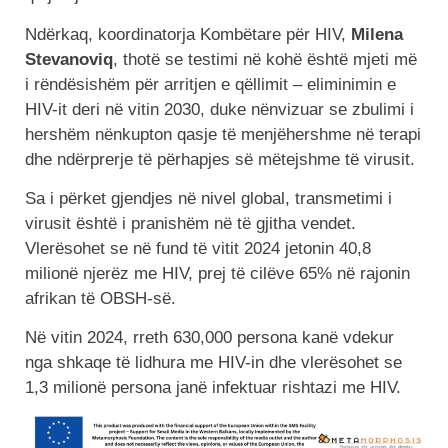
Ndërkaq, koordinatorja Kombëtare për HIV,
Milena
Stevanoviq
, thotë se testimi në kohë është mjeti më
i rëndësishëm për arritjen e qëllimit – eliminimin e
HIV-it deri në vitin 2030, duke nënvizuar se zbulimi i
hershëm nënkupton qasje të menjëhershme në terapi
dhe ndërprerje të përhapjes së mëtejshme të virusit.
Sa i përket gjendjes në nivel global, transmetimi i
virusit është i pranishëm në të gjitha vendet.
Vlerësohet se në fund të vitit 2024 jetonin 40,8
milionë njerëz me HIV, prej të cilëve 65% në rajonin
afrikan të OBSH-së.
Në vitin 2024, rreth 630,000 persona kanë vdekur
nga shkaqe të lidhura me HIV-in dhe vlerësohet se
1,3 milionë persona janë infektuar rishtazi me HIV.