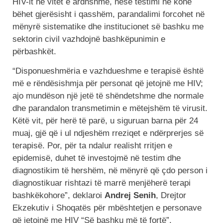
HIV-it në vitet e ardhshme, nëse testimi në kohë
bëhet gjerësisht i qasshëm, parandalimi forcohet në
mënyrë sistematike dhe institucionet së bashku me
sektorin civil vazhdojnë bashkëpunimin e
përbashkët.
“Disponueshmëria e vazhdueshme e terapisë është
më e rëndësishmja për personat që jetojnë me HIV;
ajo mundëson një jetë të shëndetshme dhe normale
dhe parandalon transmetimin e mëtejshëm të virusit.
Këtë vit, për herë të parë, u siguruan barna për 24
muaj, gjë që i ul ndjeshëm rreziqet e ndërprerjes së
terapisë. Por, për ta ndalur realisht rritjen e
epidemisë, duhet të investojmë në testim dhe
diagnostikim të hershëm, në mënyrë që çdo person i
diagnostikuar rishtazi të marrë menjëherë terapi
bashkëkohore”, deklaroi
Andrej Senih
, Drejtor
Ekzekutiv i Shoqatës për mbështetjen e personave
që jetojnë me HIV “Së bashku më të fortë”.