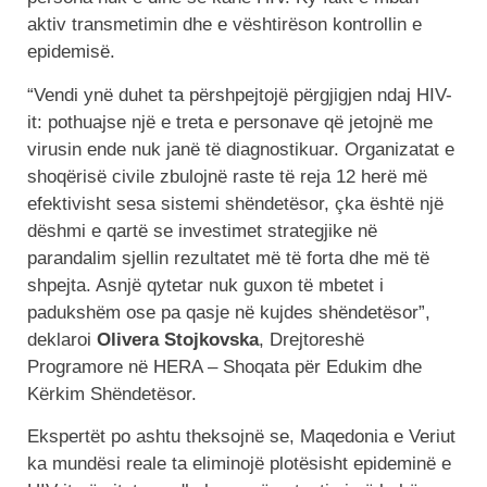
aktiv transmetimin dhe e vështirëson kontrollin e
epidemisë.
“Vendi ynë duhet ta përshpejtojë përgjigjen ndaj HIV-
it: pothuajse një e treta e personave që jetojnë me
virusin ende nuk janë të diagnostikuar. Organizatat e
shoqërisë civile zbulojnë raste të reja 12 herë më
efektivisht sesa sistemi shëndetësor, çka është një
dëshmi e qartë se investimet strategjike në
parandalim sjellin rezultatet më të forta dhe më të
shpejta. Asnjë qytetar nuk guxon të mbetet i
padukshëm ose pa qasje në kujdes shëndetësor”,
deklaroi
Olivera Stojkovska
, Drejtoreshë
Programore në HERA – Shoqata për Edukim dhe
Kërkim Shëndetësor.
Ekspertët po ashtu theksojnë se, Maqedonia e Veriut
ka mundësi reale ta eliminojë plotësisht epideminë e