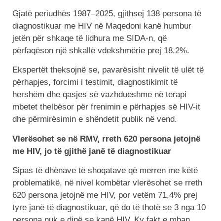
Gjatë periudhës 1987–2025, gjithsej 138 persona të
diagnostikuar me HIV në Maqedoni kanë humbur
jetën për shkaqe të lidhura me SIDA-n, që
përfaqëson një shkallë vdekshmërie prej 18,2%.
Ekspertët theksojnë se, pavarësisht nivelit të ulët të
përhapjes, forcimi i testimit, diagnostikimit të
hershëm dhe qasjes së vazhdueshme në terapi
mbetet thelbësor për frenimin e përhapjes së HIV-it
dhe përmirësimin e shëndetit publik në vend.
Vlerësohet se në RMV, rreth 620 persona jetojnë
me HIV, jo të gjithë janë të diagnostikuar
Sipas të dhënave të shoqatave që merren me këtë
problematikë, në nivel kombëtar vlerësohet se rreth
620 persona jetojnë me HIV, por vetëm 71,4% prej
tyre janë të diagnostikuar, që do të thotë se 3 nga 10
persona nuk e dinë se kanë HIV. Ky fakt e mban