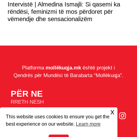
Intervistë | Almedina Ismajli: Si qasemi ka
rëndësi, feminizmi të mos përdoret për
vëmendje dhe sensacionalizëm
Platforma
mollëkuqja.mk
është projekt i
Qendrës për Mundësi të Barabarta “Mollëkuqja”.
PËR NE
RRETH NESH
IMPRESUM
x
This website uses cookies to ensure you get the
COOKIES
best experience on our website.
Learn more
© 2026
Mollëkuqja.mk