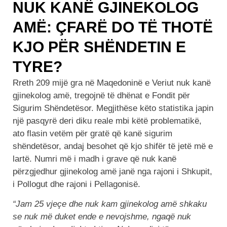
NUK KANË GJINEKOLOG
AMË: ÇFARË DO TË THOTË
KJO PËR SHËNDETIN E
TYRE?
Rreth 209 mijë gra në Maqedoninë e Veriut nuk kanë
gjinekolog amë, tregojnë të dhënat e Fondit për
Sigurim Shëndetësor. Megjithëse këto statistika japin
një pasqyrë deri diku reale mbi këtë problematikë,
ato flasin vetëm për gratë që kanë sigurim
shëndetësor, andaj besohet që kjo shifër të jetë më e
lartë. Numri më i madh i grave që nuk kanë
përzgjedhur gjinekolog amë janë nga rajoni i Shkupit,
i Pollogut dhe rajoni i Pellagonisë.
“Jam 25 vjeçe dhe nuk kam gjinekolog amë shkaku
se nuk më duket ende e nevojshme, ngaqë nuk