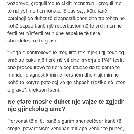
vezorëve, çregullime të ciklit menstrual, çregullime
të ndryshme hormonale. Sipas saj, këto janë
patologji që duhet të diagnostikohen dhe trajtohen në
kohë sepse kanë një reperkusion në të ardhmen në
fertilitetin/infertilitetin dhe aspekte të tjera
shëndetësore të grave.
“Bërja e kontrolleve të rregullta tek mjeku gjinekolog
amë së paku një herë në vit dhe kryerja e PAP testit
dhe procedurave të tjera depistuese do të bënte të
mundur diagnostikimin e hershëm dhe trajtimin në
kohë të këtyre patologjive që shpesh rrezikojnë jetën
e grave”, thekson Iseni.
Në çfarë moshe duhet një vajzë të zgjedh
një gjinekolog amë?
Personat të cilët kanë sigurim shëndetësor kanë të
drejtë, pavarësisht vendbanimit apo vendit të punës,