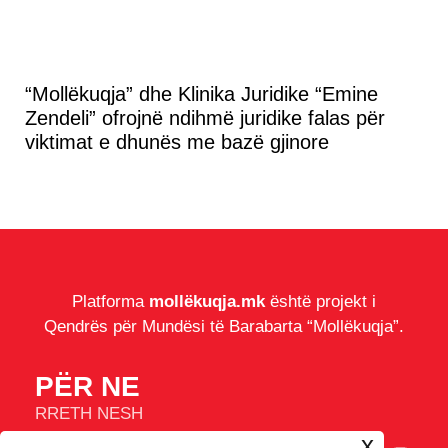
“Mollëkuqja” dhe Klinika Juridike “Emine
Zendeli” ofrojnë ndihmë juridike falas për
viktimat e dhunës me bazë gjinore
Platforma
mollëkuqja.mk
është projekt i
Qendrës për Mundësi të Barabarta “Mollëkuqja”.
PËR NE
RRETH NESH
IMPRESUM
x