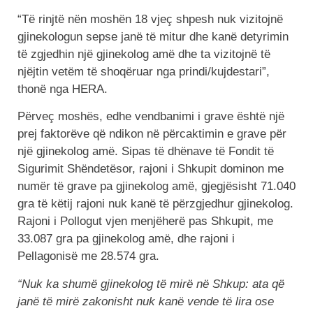
“Të rinjtë nën moshën 18 vjeç shpesh nuk vizitojnë
gjinekologun sepse janë të mitur dhe kanë detyrimin
të zgjedhin një gjinekolog amë dhe ta vizitojnë të
njëjtin vetëm të shoqëruar nga prindi/kujdestari”,
thonë nga HERA.
Përveç moshës, edhe vendbanimi i grave është një
prej faktorëve që ndikon në përcaktimin e grave për
një gjinekolog amë. Sipas të dhënave të Fondit të
Sigurimit Shëndetësor, rajoni i Shkupit dominon me
numër të grave pa gjinekolog amë, gjegjësisht 71.040
gra të këtij rajoni nuk kanë të përzgjedhur gjinekolog.
Rajoni i Pollogut vjen menjëherë pas Shkupit, me
33.087 gra pa gjinekolog amë, dhe rajoni i
Pellagonisë me 28.574 gra.
“Nuk ka shumë gjinekolog të mirë në Shkup: ata që
janë të mirë zakonisht nuk kanë vende të lira ose