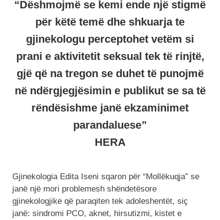
“Dëshmojmë se kemi ende një stigmë
për këtë temë dhe shkuarja te
gjinekologu perceptohet vetëm si
prani e aktivitetit seksual tek të rinjtë,
gjë që na tregon se duhet të punojmë
në ndërgjegjësimin e publikut se sa të
rëndësishme janë ekzaminimet
parandaluese”
HERA
Gjinekologia Edita Iseni sqaron për “Mollëkuqja” se
janë një mori problemesh shëndetësore
gjinekologjike që paraqiten tek adoleshentët, siç
janë: sindromi PCO, aknet, hirsutizmi, kistet e