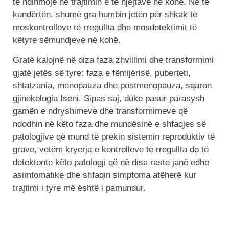
të ndihmojë në trajtimin e të njëjtave në kohë. Në të
kundërtën, shumë gra humbin jetën për shkak të
moskontrollove të rregullta dhe mosdetektimit të
këtyre sëmundjeve në kohë.
Gratë kalojnë në diza faza zhvillimi dhe transformimi
gjatë jetës së tyre: faza e fëmijërisë, puberteti,
shtatzania, menopauza dhe postmenopauza, sqaron
gjinekologia Iseni. Sipas saj, duke pasur parasysh
gamën e ndryshimeve dhe transformimeve që
ndodhin në këto faza dhe mundësinë e shfaqjes së
patologjive që mund të prekin sistemin reproduktiv të
grave, vetëm kryerja e kontrolleve të rregullta do të
detektonte këto patologji që në disa raste janë edhe
asimtomatike dhe shfaqin simptoma atëherë kur
trajtimi i tyre më është i pamundur.