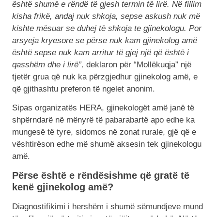
është shumë e rëndë të gjesh termin të lirë. Në fillim
kisha frikë, andaj nuk shkoja, sepse askush nuk më
kishte mësuar se duhej të shkoja te gjinekologu. Por
arsyeja kryesore se përse nuk kam gjinekolog amë
është sepse nuk kam arritur të gjej një që është i
qasshëm dhe i lirë”,
deklaron për “Mollëkuqja” një
tjetër grua që nuk ka përzgjedhur gjinekolog amë, e
që gjithashtu preferon të ngelet anonim.
Sipas organizatës HERA, gjinekologët amë janë të
shpërndarë në mënyrë të pabarabartë apo edhe ka
mungesë të tyre, sidomos në zonat rurale, gjë që e
vështirëson edhe më shumë aksesin tek gjinekologu
amë.
Përse është e rëndësishme që gratë të
kenë gjinekolog amë?
Diagnostifikimi i hershëm i shumë sëmundjeve mund