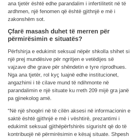
ana tjetër është edhe parandalim i infertilitetit në të
ardhmen, një fenomen që është gjithnjë e më i
zakonshëm sot.
Çfarë masash duhet të merren për
përmirësimin e situatës?
Përfshirja e edukimit seksual nëpër shkolla shihet si
një prej mundësive për ngritjen e vetëdijes së
vajzave dhe grave për shëndetin e tyre riprodhues.
Nga ana tjetër, rol kyç luajnë edhe institucionet,
angazhimi i të cilave mund të ndihmonte në
parandalimin e një situate ku rreth 209 mijë gra janë
pa gjinekolog amë.
“Në një shoqëri në të cilën aksesi në informacionin e
saktë është gjithnjë e më i vështirë, prezantimi i
edukimit seksual gjithëpërfshirës sigurisht që do të
kontribuojë në përmirësimin e kësaj situate. Shpesh