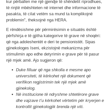
kur përballen me një gjendje të shëndetit riprodhues,
të rinjtë mbështeten në internet dhe informacione të
pasakta, të cilat vetëm sa mund ta komplikojnë
problemin”, theksojnë nga HERA.
E rëndësishme për përmirësimin e situatës është
përfshirja e të gjitha kategorive të grave në shoqëri:
që nga adoleshentët e deri te pensionistët. Sipas
gjinekologes Iseni, ekzistojnë mekanizma për
stimulimin apo edhe detyrimin e grave për të pasur
një mjek amë. Ajo sugjeron që:
Duke filluar që nga shkolla e mesme apo
universiteti, të kërkohet një dokument që
verifikon regjistrimin tek një mjek amë
gjinekolog.
Në institucione të ndryshme shtetërore grave
dhe vajzave t’u kërkohet vërtetim për kryerjen e
kontrollit gjinekologjik brenda një viti.