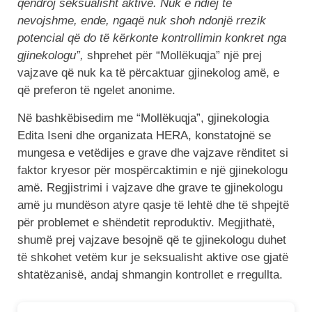
qëndroj seksualisht aktive. Nuk e ndiej të
nevojshme, ende, ngaqë nuk shoh ndonjë rrezik
potencial që do të kërkonte kontrollimin konkret nga
gjinekologu”,
shprehet për “Mollëkuqja” një prej
vajzave që nuk ka të përcaktuar gjinekolog amë, e
që preferon të ngelet anonime.
Në bashkëbisedim me “Mollëkuqja”, gjinekologia
Edita Iseni dhe organizata HERA, konstatojnë se
mungesa e vetëdijes e grave dhe vajzave rënditet si
faktor kryesor për mospërcaktimin e një gjinekologu
amë. Regjistrimi i vajzave dhe grave te gjinekologu
amë ju mundëson atyre qasje të lehtë dhe të shpejtë
për problemet e shëndetit reproduktiv. Megjithatë,
shumë prej vajzave besojnë që te gjinekologu duhet
të shkohet vetëm kur je seksualisht aktive ose gjatë
shtatëzanisë, andaj shmangin kontrollet e rregullta.