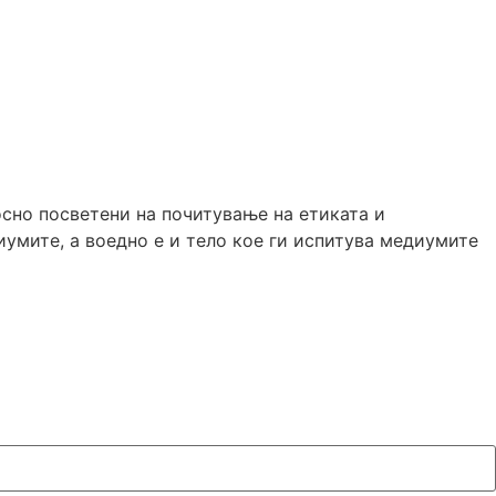
осно посветени на почитување на етиката и
умите, а воедно е и тело кое ги испитува медиумите