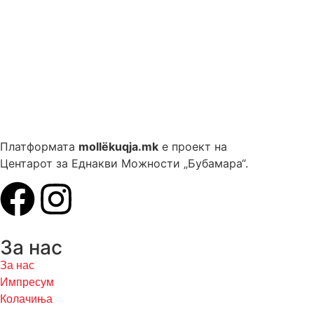
Платформата
mollëkuqja.mk
е проект на
Центарот за Еднакви Можности „Бубамара“.
За нас
За нас
Импресум
Колачиња