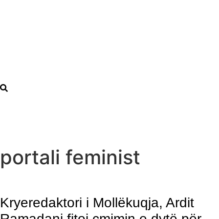
portali feminist
Kryeredaktori i Mollëkuqja, Ardit
Ramadani fitoi çmimin e dytë për