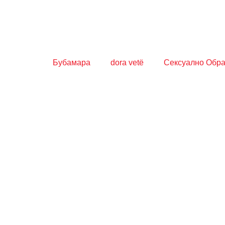
Бубамара
dora vetë
Сексуално Обр