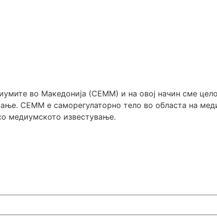
диумите во Македонија (СЕММ) и на овој начин сме цел
ање. СЕММ е саморегулаторно тело во областа на меди
 со медиумското известување.