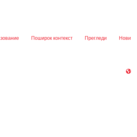
азование
Поширок контекст
Прегледи
Нови