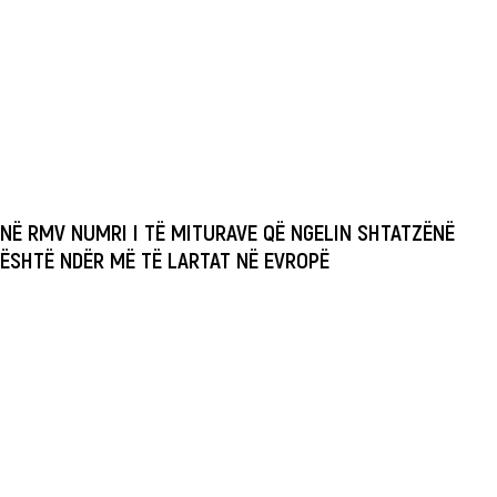
NË RMV NUMRI I TË MITURAVE QË NGELIN SHTATZËNË
ËSHTË NDËR MË TË LARTAT NË EVROPË