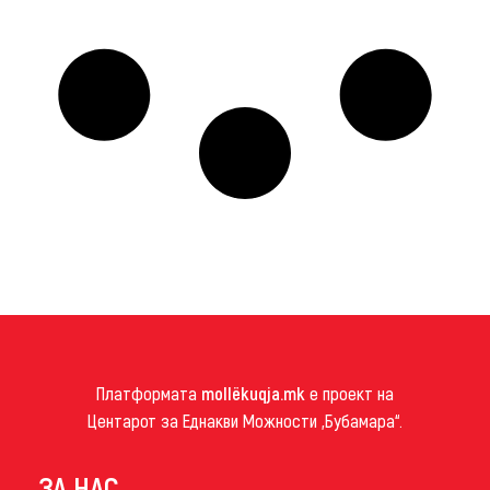
Платформата
mollëkuqja.mk
е проект на
Центарот за Еднакви Можности „Бубамара“.
ЗА НАС