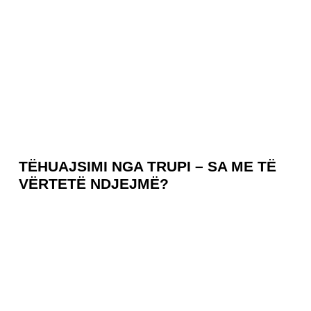
TËHUAJSIMI NGA TRUPI – SA ME TË
VËRTETË NDJEJMË?