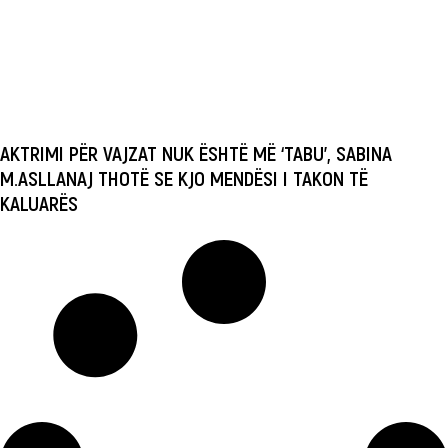
AKTRIMI PËR VAJZAT NUK ËSHTË MË ‘TABU’, SABINA
M.ASLLANAJ THOTË SE KJO MENDËSI I TAKON TË
KALUARËS