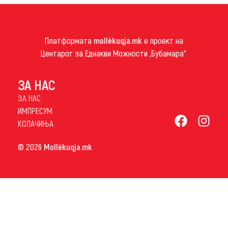
Платформата
mollëkuqja.mk
е проект на
Центарот за Еднакви Можности „Бубамара“.
ЗА НАС
ЗА НАС
ИМПРЕСУМ
КОЛАЧИЊА
© 2026
Mollëkuqja.mk