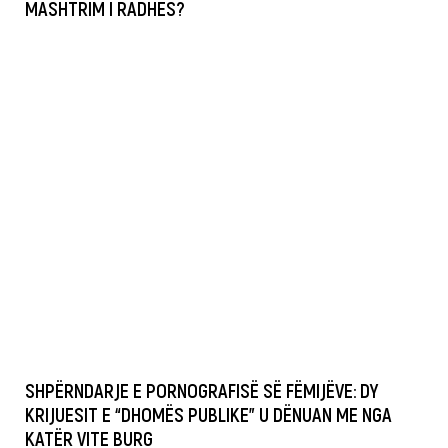
MASHTRIM I RADHËS?
SHPËRNDARJE E PORNOGRAFISË SË FËMIJËVE: DY
KRIJUESIT E “DHOMËS PUBLIKE” U DËNUAN ME NGA
KATËR VITE BURG