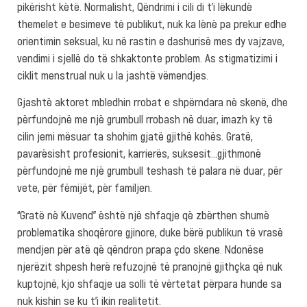
pikërisht këtë. Normalisht, Qëndrimi i cili di t’i lëkundë
themelet e besimeve të publikut, nuk ka lënë pa prekur edhe
orientimin seksual, ku në rastin e dashurisë mes dy vajzave,
vendimi i sjellë do të shkaktonte problem. As stigmatizimi i
ciklit menstrual nuk u la jashtë vëmendjes.
Gjashtë aktoret mbledhin rrobat e shpërndara në skenë, dhe
përfundojnë me një grumbull rrobash në duar, imazh ky të
cilin jemi mësuar ta shohim gjatë gjithë kohës. Gratë,
pavarësisht profesionit, karrierës, suksesit…gjithmonë
përfundojnë me një grumbull teshash të palara në duar, për
vete, për fëmijët, për familjen.
“Gratë në Kuvend” është një shfaqje që zbërthen shumë
problematika shoqërore gjinore, duke bërë publikun të vrasë
mendjen për atë që qëndron prapa çdo skene. Ndonëse
njerëzit shpesh herë refuzojnë të pranojnë gjithçka që nuk
kuptojnë, kjo shfaqje ua solli të vërtetat përpara hunde sa
nuk kishin se ku t’i ikin realitetit.