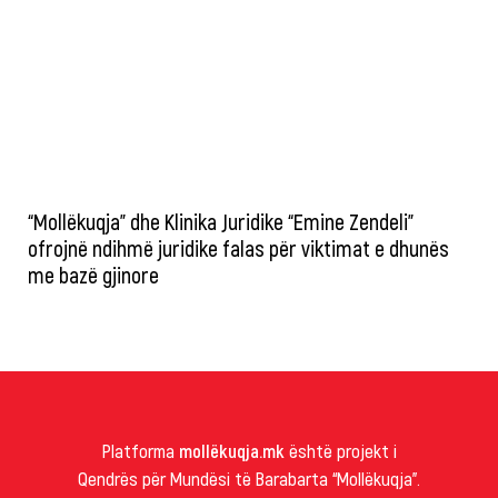
“Mollëkuqja” dhe Klinika Juridike “Emine Zendeli”
ofrojnë ndihmë juridike falas për viktimat e dhunës
me bazë gjinore
Platforma
mollëkuqja.mk
është projekt i
Qendrës për Mundësi të Barabarta “Mollëkuqja”.