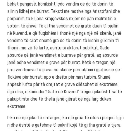
bëhet pengesë. Ironikisht, çdo vendim që do të donin të
sillnin lidhej me burrat. Teksti me motive nga Aristofani dhe
përpunim të Biljana Krajçevskës nxjerr në pah realitetin e
sotëm të grave. Të gjitha vendimet që gratë duan t’i sjellin
në Kuvend, e që fuqishëm i thonë një nga një në skenë, janë
vendime të cilat shumë gra do të donin të kishin guximin t’i
thonin me zë të lartë, ashtu si aktoret publikut. Sado
absurde që janë vendimet e burrave për gratë, aq absurde
janë edhe vendimet e grave për burrat. Këtë e tregon një
prej vendimeve të grave në skenë: përcaktimi i gjatësisë së
flokëve për burrat, apo e drejta për masturbim. Shumë
shpesh lufta për të drejtat e grave cilësohet si ekstreme
nga disa, e komedia “Gratë në Kuvend” tregon pikërisht sa të
pakuptimta dhe të thella janë gjërat që nga larg duken
ekstreme.
Diku në një pikë të shfaqjes, ka një grua të cilës i pëlqen ligji i
ri dhe është e gatshme t’i sakrifikojë të gjitha gratë e tjera,