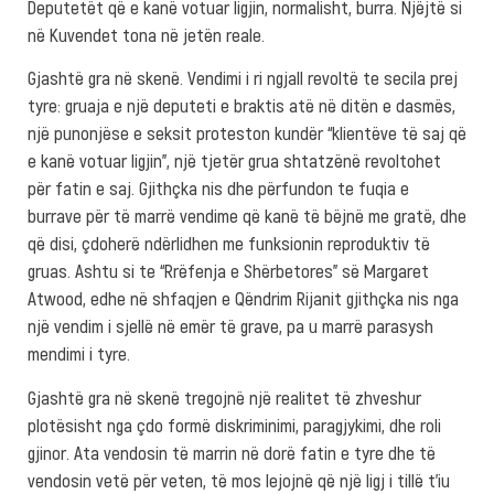
Deputetët që e kanë votuar ligjin, normalisht, burra. Njëjtë si
në Kuvendet tona në jetën reale.
Gjashtë gra në skenë. Vendimi i ri ngjall revoltë te secila prej
tyre: gruaja e një deputeti e braktis atë në ditën e dasmës,
një punonjëse e seksit proteston kundër “klientëve të saj që
e kanë votuar ligjin”, një tjetër grua shtatzënë revoltohet
për fatin e saj. Gjithçka nis dhe përfundon te fuqia e
burrave për të marrë vendime që kanë të bëjnë me gratë, dhe
që disi, çdoherë ndërlidhen me funksionin reproduktiv të
gruas. Ashtu si te “Rrëfenja e Shërbetores” së Margaret
Atwood, edhe në shfaqjen e Qëndrim Rijanit gjithçka nis nga
një vendim i sjellë në emër të grave, pa u marrë parasysh
mendimi i tyre.
Gjashtë gra në skenë tregojnë një realitet të zhveshur
plotësisht nga çdo formë diskriminimi, paragjykimi, dhe roli
gjinor. Ata vendosin të marrin në dorë fatin e tyre dhe të
vendosin vetë për veten, të mos lejojnë që një ligj i tillë t’iu