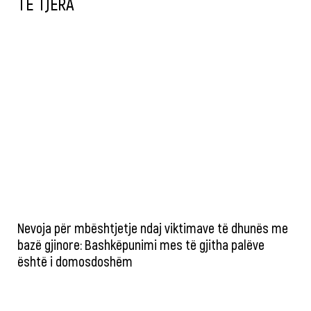
TË TJERA
Nevoja për mbështjetje ndaj viktimave të dhunës me
bazë gjinore: Bashkëpunimi mes të gjitha palëve
është i domosdoshëm