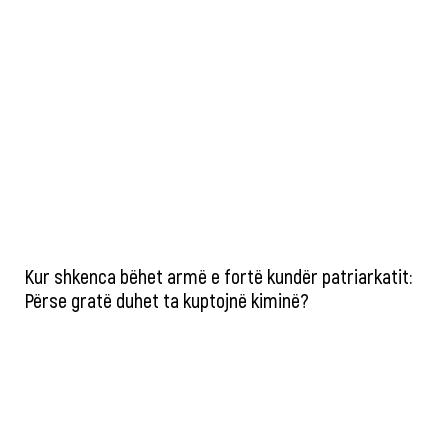
Kur shkenca bëhet armë e fortë kundër patriarkatit:
Përse gratë duhet ta kuptojnë kiminë?