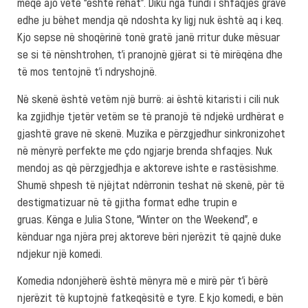
meqë ajo vetë “është rehat”. Diku nga fundi i shfaqjes grave
edhe ju bëhet mendja që ndoshta ky ligj nuk është aq i keq.
Kjo sepse në shoqërinë tonë gratë janë rritur duke mësuar
se si të nënshtrohen, t’i pranojnë gjërat si të mirëqëna dhe
të mos tentojnë t’i ndryshojnë.
Në skenë është vetëm një burrë: ai është kitaristi i cili nuk
ka zgjidhje tjetër vetëm se të pranojë të ndjekë urdhërat e
gjashtë grave në skenë. Muzika e përzgjedhur sinkronizohet
në mënyrë perfekte me çdo ngjarje brenda shfaqjes. Nuk
mendoj as që përzgjedhja e aktoreve ishte e rastësishme.
Shumë shpesh të njëjtat ndërronin teshat në skenë, për të
destigmatizuar në të gjitha format edhe trupin e
gruas. Kënga e Julia Stone, “Winter on the Weekend”, e
kënduar nga njëra prej aktoreve bëri njerëzit të qajnë duke
ndjekur një komedi.
Komedia ndonjëherë është mënyra më e mirë për t’i bërë
njerëzit të kuptojnë fatkeqësitë e tyre. E kjo komedi, e bën