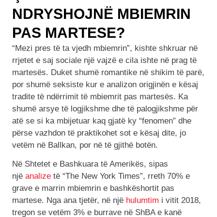
NDRYSHOJNË MBIEMRIN
PAS MARTESE?
“Mezi pres të ta vjedh mbiemrin”, kishte shkruar në
rrjetet e saj sociale një vajzë e cila ishte në prag të
martesës. Duket shumë romantike në shikim të parë,
por shumë seksiste kur e analizon origjinën e kësaj
tradite të ndërrimit të mbiemrit pas martesës. Ka
shumë arsye të logjikshme dhe të palogjikshme për
atë se si ka mbijetuar kaq gjatë ky “fenomen” dhe
përse vazhdon të praktikohet sot e kësaj dite, jo
vetëm në Ballkan, por në të gjithë botën.
Në Shtetet e Bashkuara të Amerikës, sipas
një
analize
të “The New York Times”, rreth 70% e
grave e marrin mbiemrin e bashkëshortit pas
martese. Nga ana tjetër, në një
hulumtim
i vitit 2018,
tregon se vetëm 3% e burrave në ShBA e kanë