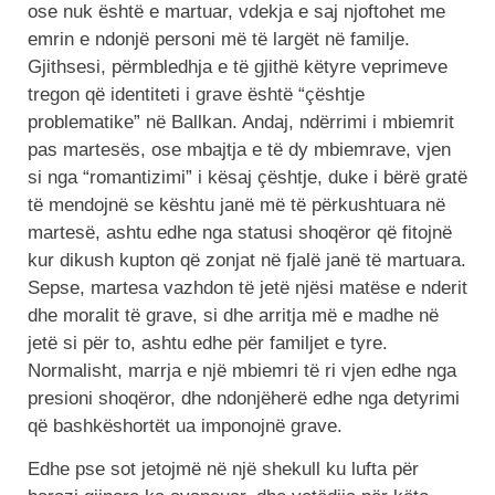
ose nuk është e martuar, vdekja e saj njoftohet me
emrin e ndonjë personi më të largët në familje.
Gjithsesi, përmbledhja e të gjithë këtyre veprimeve
tregon që identiteti i grave është “çështje
problematike” në Ballkan. Andaj, ndërrimi i mbiemrit
pas martesës, ose mbajtja e të dy mbiemrave, vjen
si nga “romantizimi” i kësaj çështje, duke i bërë gratë
të mendojnë se kështu janë më të përkushtuara në
martesë, ashtu edhe nga statusi shoqëror që fitojnë
kur dikush kupton që zonjat në fjalë janë të martuara.
Sepse, martesa vazhdon të jetë njësi matëse e nderit
dhe moralit të grave, si dhe arritja më e madhe në
jetë si për to, ashtu edhe për familjet e tyre.
Normalisht, marrja e një mbiemri të ri vjen edhe nga
presioni shoqëror, dhe ndonjëherë edhe nga detyrimi
që bashkëshortët ua imponojnë grave.
Edhe pse sot jetojmë në një shekull ku lufta për