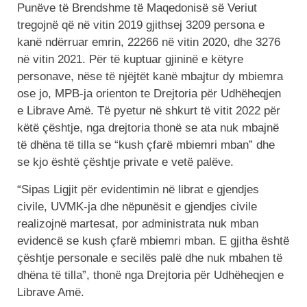
Punëve të Brendshme të Maqedonisë së Veriut
tregojnë që në vitin 2019 gjithsej 3209 persona e
kanë ndërruar emrin, 22266 në vitin 2020, dhe 3276
në vitin 2021. Për të kuptuar gjininë e këtyre
personave, nëse të njëjtët kanë mbajtur dy mbiemra
ose jo, MPB-ja orienton te Drejtoria për Udhëheqjen
e Librave Amë. Të pyetur në shkurt të vitit 2022 për
këtë çështje, nga drejtoria thonë se ata nuk mbajnë
të dhëna të tilla se “kush çfarë mbiemri mban” dhe
se kjo është çështje private e vetë palëve.
“Sipas Ligjit për evidentimin në librat e gjendjes
civile, UVMK-ja dhe nëpunësit e gjendjes civile
realizojnë martesat, por administrata nuk mban
evidencë se kush çfarë mbiemri mban. E gjitha është
çështje personale e secilës palë dhe nuk mbahen të
dhëna të tilla”, thonë nga Drejtoria për Udhëheqjen e
Librave Amë.