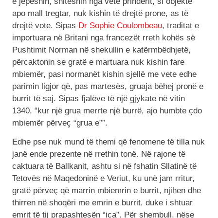
e jepeshin, shiteshin nga vetë prindërit, si objekte
apo mall tregtar, nuk kishin të drejtë prone, as të
drejtë vote. Sipas
Dr Sophie Coulombeau
, traditat e
importuara në Britani nga francezët rreth kohës së
Pushtimit Norman në shekullin e katërmbëdhjetë,
përcaktonin se gratë e martuara nuk kishin fare
mbiemër, pasi normanët kishin sjellë me vete edhe
parimin ligjor që, pas martesës, gruaja bëhej pronë e
burrit të saj. Sipas fjalëve të një gjykate në vitin
1340, “kur një grua merrte një burrë, ajo humbte çdo
mbiemër përveç “grua e””.
Edhe pse nuk mund të themi që fenomene të tilla nuk
janë ende prezente në rrethin tonë. Në rajone të
caktuara të Ballkanit, ashtu si në fshatin Sllatinë të
Tetovës në Maqedoninë e Veriut, ku unë jam rritur,
gratë përveç që marrin mbiemrin e burrit, njihen dhe
thirren në shoqëri me emrin e burrit, duke i shtuar
emrit të tij prapashtesën “ica”. Për shembull, nëse