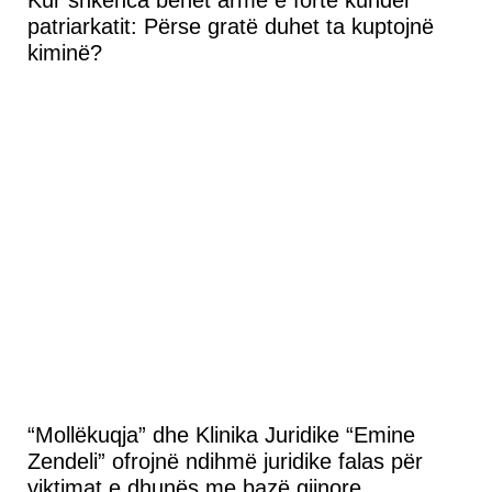
Kur shkenca bëhet armë e fortë kundër
patriarkatit: Përse gratë duhet ta kuptojnë
kiminë?
“Mollëkuqja” dhe Klinika Juridike “Emine
Zendeli” ofrojnë ndihmë juridike falas për
viktimat e dhunës me bazë gjinore