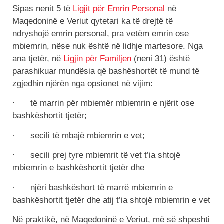
Sipas nenit 5 të
Ligjit për Emrin Personal
në
Maqedoninë e Veriut qytetari ka të drejtë të
ndryshojë emrin personal, pra vetëm emrin ose
mbiemrin, nëse nuk është në lidhje martesore. Nga
ana tjetër, në
Ligjin për Familjen
(neni 31) është
parashikuar mundësia që bashëshortët të mund të
zgjedhin njërën nga opsionet në vijim:
· të marrin për mbiemër mbiemrin e njërit ose
bashkëshortit tjetër;
· secili të mbajë mbiemrin e vet;
· secili prej tyre mbiemrit të vet t’ia shtojë
mbiemrin e bashkëshortit tjetër dhe
· njëri bashkëshort të marrë mbiemrin e
bashkëshortit tjetër dhe atij t’ia shtojë mbiemrin e vet
Në praktikë, në Maqedoninë e Veriut, më së shpeshti