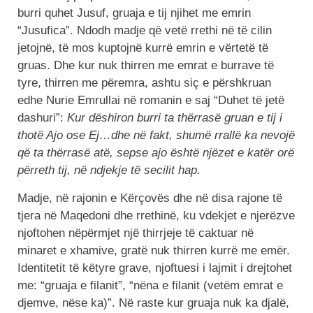
burri quhet Jusuf, gruaja e tij njihet me emrin
“Jusufica”. Ndodh madje që vetë rrethi në të cilin
jetojnë, të mos kuptojnë kurrë emrin e vërtetë të
gruas. Dhe kur nuk thirren me emrat e burrave të
tyre, thirren me përemra, ashtu siç e përshkruan
edhe Nurie Emrullai në romanin e saj “Duhet të jetë
dashuri”:
Kur dëshiron burri ta thërrasë gruan e tij i
thotë Ajo ose Ej…dhe në fakt, shumë rrallë ka nevojë
që ta thërrasë atë, sepse ajo është njëzet e katër orë
përreth tij, në ndjekje të secilit hap.
Madje, në rajonin e Kërçovës dhe në disa rajone të
tjera në Maqedoni dhe rrethinë, ku vdekjet e njerëzve
njoftohen nëpërmjet një thirrjeje të caktuar në
minaret e xhamive, gratë nuk thirren kurrë me emër.
Identitetit të këtyre grave, njoftuesi i lajmit i drejtohet
me: “gruaja e filanit”, “nëna e filanit (vetëm emrat e
djemve, nëse ka)”. Në raste kur gruaja nuk ka djalë,