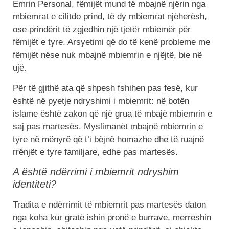
Emrin Personal, fëmijët mund të mbajnë njërin nga
mbiemrat e cilitdo prind, të dy mbiemrat njëherësh,
ose prindërit të zgjedhin një tjetër mbiemër për
fëmijët e tyre. Arsyetimi që do të kenë probleme me
fëmijët nëse nuk mbajnë mbiemrin e njëjtë, bie në
ujë.
Për të gjithë ata që shpesh fshihen pas fesë, kur
është në pyetje ndryshimi i mbiemrit: në botën
islame është zakon që një grua të mbajë mbiemrin e
saj pas martesës. Myslimanët mbajnë mbiemrin e
tyre në mënyrë që t’i bëjnë homazhe dhe të ruajnë
rrënjët e tyre familjare, edhe pas martesës.
A është ndërrimi i mbiemrit ndryshim
identiteti?
Tradita e ndërrimit të mbiemrit pas martesës daton
nga koha kur gratë ishin pronë e burrave, merreshin