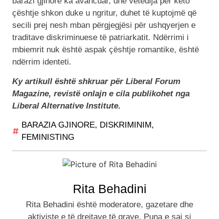
barazi gjinore ka avancuar, dhe vetëdija për këto
çështje shkon duke u ngritur, duhet të kuptojmë që
secili prej nesh mban përgjegjësi për ushqyerjen e
traditave diskriminuese të patriarkatit. Ndërrimi i
mbiemrit nuk është aspak çështje romantike, është
ndërrim identeti.
Ky artikull është shkruar për Liberal Forum
Magazine, revistë onlajn e cila publikohet nga
Liberal Alternative Institute.
BARAZIA GJINORE
,
DISKRIMINIM
,
FEMINISTING
Rita Behadini
Rita Behadini është moderatore, gazetare dhe
aktiviste e të drejtave të grave. Puna e saj si