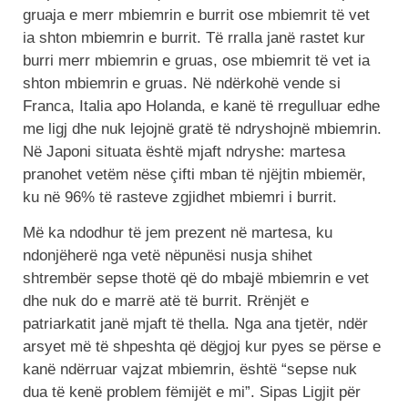
gruaja e merr mbiemrin e burrit ose mbiemrit të vet
ia shton mbiemrin e burrit. Të rralla janë rastet kur
burri merr mbiemrin e gruas, ose mbiemrit të vet ia
shton mbiemrin e gruas. Në ndërkohë vende si
Franca, Italia apo Holanda, e kanë të rregulluar edhe
me ligj dhe nuk lejojnë gratë të ndryshojnë mbiemrin.
Në Japoni situata është mjaft ndryshe: martesa
pranohet vetëm nëse çifti mban të njëjtin mbiemër,
ku në 96% të rasteve zgjidhet mbiemri i burrit.
Më ka ndodhur të jem prezent në martesa, ku
ndonjëherë nga vetë nëpunësi nusja shihet
shtrembër sepse thotë që do mbajë mbiemrin e vet
dhe nuk do e marrë atë të burrit. Rrënjët e
patriarkatit janë mjaft të thella. Nga ana tjetër, ndër
arsyet më të shpeshta që dëgjoj kur pyes se përse e
kanë ndërruar vajzat mbiemrin, është “sepse nuk
dua të kenë problem fëmijët e mi”. Sipas Ligjit për