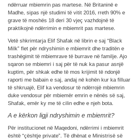
ndërruar mbiemrin pas martese. Në Britaninë e
Madhe, sipas një studimi të vitit 2016, rreth 90% e
grave të moshës 18 deri 30 vjeç vazhdojnë të
praktikojnë ndërrimin e mbiemrit pas martese.
Vetë shkrimtarja Elif Shafak në librin e saj “Black
Milk” flet për ndryshimin e mbiemrit dhe traditën e
trashëgimit të mbiemrave të burrave në familje. Ajo
sqaron se mbiemri i saj për të nuk ka pasur asnjë
kuptim, për shkak edhe të mos krijimit të ndonjë
raporti me babain e saj, andaj në kohën kur ka filluar
të shkruajë, Elif ka vendosur të ndërrojë mbiemrin
duke vendosur për mbiemër emrin e nënës së saj,
Shafak, emër ky me të cilin edhe e njeh bota.
A e kërkon ligji ndryshimin e mbiemrit?
Për institucionet në Maqedoni, ndërrimi i mbiemrit
është “çështje private”. Të dhënat e Ministrisë së