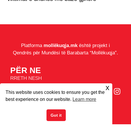
Platforma
mollëkuqja.mk
është projekt i
Qendrës për Mundësi të Barabarta “Mollëkuqja”.
PËR NE
RRETH NESH
IMPRESUM
x
This website uses cookies to ensure you get the
COOKIES
best experience on our website.
Learn more
© 2026
Mollëkuqja.mk
Got it