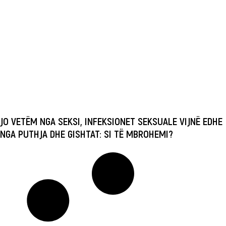
JO VETËM NGA SEKSI, INFEKSIONET SEKSUALE VIJNË EDHE
NGA PUTHJA DHE GISHTAT: SI TË MBROHEMI?