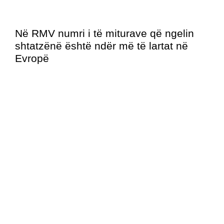
Në RMV numri i të miturave që ngelin
shtatzënë është ndër më të lartat në
Evropë