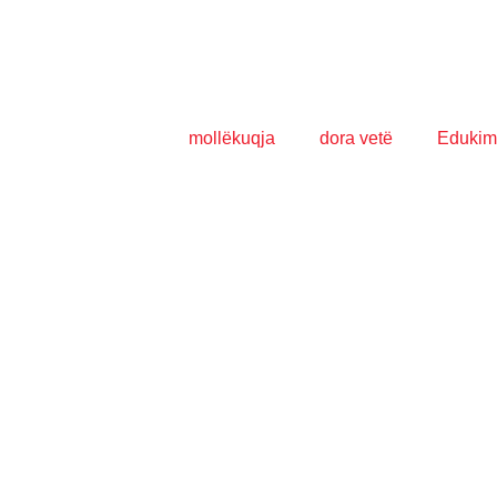
mollëkuqja
dora vetë
Edukim