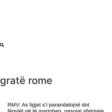
gratë rome
RMV: As ligjet s’i parandalojnë dot
fëmijët që të martohen, pasojat afatgjate