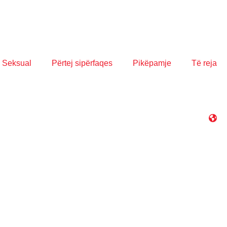
 Seksual
Përtej sipërfaqes
Pikëpamje
Të reja