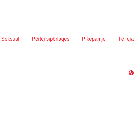
 Seksual
Përtej sipërfaqes
Pikëpamje
Të reja