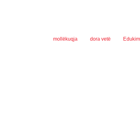
mollëkuqja
dora vetë
Edukim