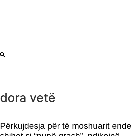
dora vetë
Përkujdesja për të moshuarit ende
shihet si “punë grash”, ndikojnë