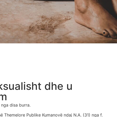
ksualisht dhe u
im
 nga disa burra.
në Themelore Publike Kumanovë ndaj N.A. (31) nga f.