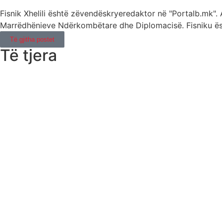
Fisnik Xhelili është zëvendëskryeredaktor në "Portalb.mk"
Marrëdhënieve Ndërkombëtare dhe Diplomacisë. Fisniku ës
Të gjitha postet
Të tjera