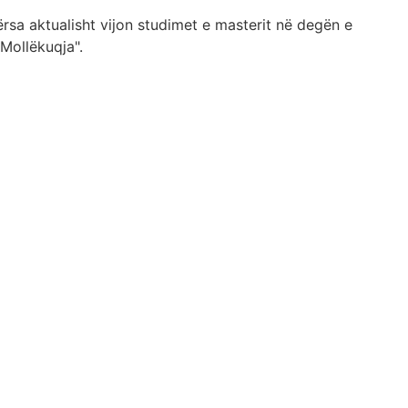
rsa aktualisht vijon studimet e masterit në degën e
Mollëkuqja".