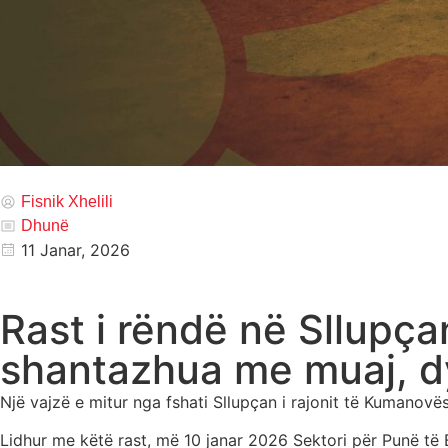
Fisnik Xhelili
Dhunë
11 Janar, 2026
Rast i rëndë në Sllupça
shantazhua me muaj, d
Një vajzë e mitur nga fshati Sllupçan i rajonit të Kumanov
Lidhur me këtë rast, më 10 janar 2026 Sektori për Punë të