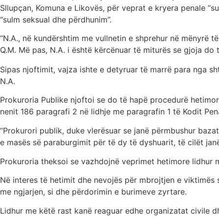
Sllupçan, Komuna e Likovës, për veprat e kryera penale “su
“sulm seksual dhe përdhunim”.
“N.A., në kundërshtim me vullnetin e shprehur në mënyrë të 
Q.M. Më pas, N.A. i është kërcënuar të miturës se gjoja do t
Sipas njoftimit, vajza ishte e detyruar të marrë para nga s
N.A.
Prokuroria Publike njoftoi se do të hapë procedurë hetim
nenit 186 paragrafi 2 në lidhje me paragrafin 1 të Kodit Pen
“Prokurori publik, duke vlerësuar se janë përmbushur baza
e masës së paraburgimit për të dy të dyshuarit, të cilët janë
Prokuroria theksoi se vazhdojnë veprimet hetimore lidhur m
Në interes të hetimit dhe nevojës për mbrojtjen e viktimës
me ngjarjen, si dhe përdorimin e burimeve zyrtare.
Lidhur me këtë rast kanë reaguar edhe organizatat civile dhe