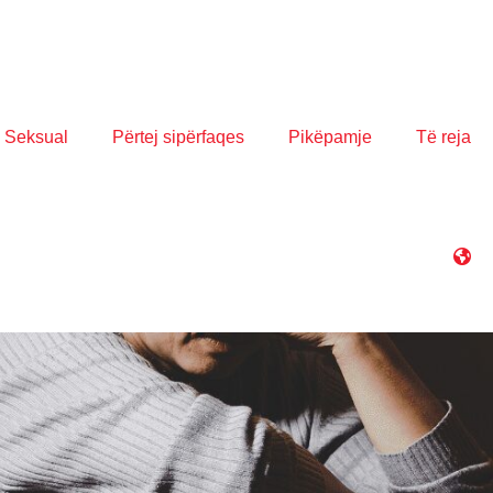
 Seksual
Përtej sipërfaqes
Pikëpamje
Të reja