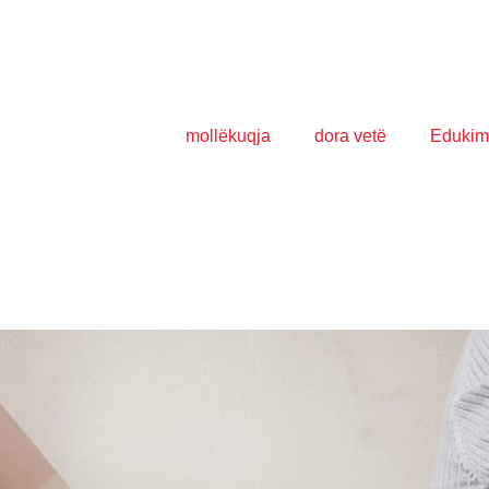
mollëkuqja
dora vetë
Edukim