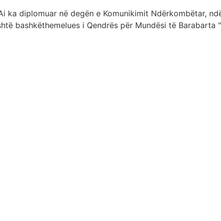
. Ai ka diplomuar në degën e Komunikimit Ndërkombëtar, ndë
htë bashkëthemelues i Qendrës për Mundësi të Barabarta "