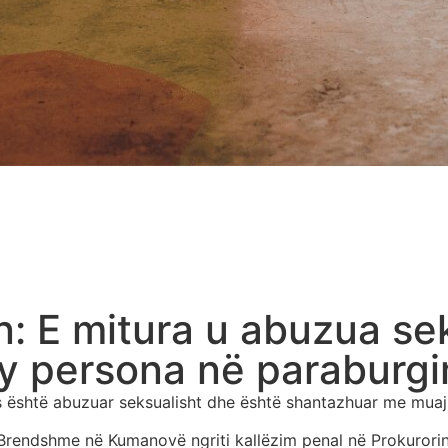
n: E mitura u abuzua se
y persona në paraburg
ës është abuzuar seksualisht dhe është shantazhuar me muaj
 Brendshme në Kumanovë ngriti kallëzim penal në Prokurori