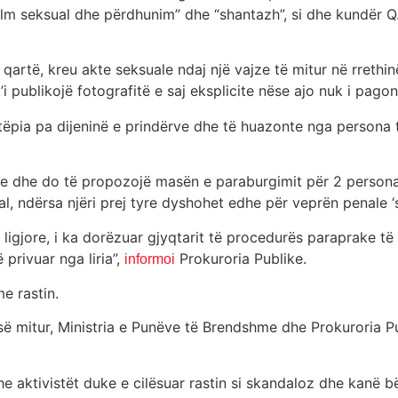
lm seksual dhe përdhunim” dhe “shantazh”, si dhe kundër Q.
qartë, kreu akte seksuale ndaj një vajze të mitur në rrethi
’i publikojë fotografitë e saj eksplicite nëse ajo nuk i pag
htëpia pa dijeninë e prindërve dhe të huazonte nga persona t
ore dhe do të propozojë masën e paraburgimit për 2 person
al, ndërsa njëri prej tyre dyshohet edhe për veprën penale ‘
t ligjore, i ka dorëzuar gjyqtarit të procedurës paraprake
 privuar nga liria”,
Prokuroria Publike.
informoi
e rastin.
 së mitur, Ministria e Punëve të Brendshme dhe Prokuroria P
 aktivistët duke e cilësuar rastin si skandaloz dhe kanë bër