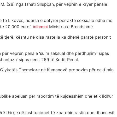
M. (28) nga fshati Sllupçan, për veprën e kryer penale
në të Likovës, ndërsa e detyroi për akte seksuale edhe me
onte 20.000 euro”,
Ministria e Brendshme.
informoi
ë tjerë, kështu në disa raste ia ka dhënë paratë personit
a për veprën penale ‘sulm seksual dhe përdhunim” sipas
shantazh’ sipas nenit 259 të Kodit Penal.
 të Gjykatës Themelore në Kumanovë propozim për caktimin
ublike apeluan për raportim të kujdesshëm dhe etik lidhur
ë thirrje që institucionet të zbardhin rastin dhe dhunuesit