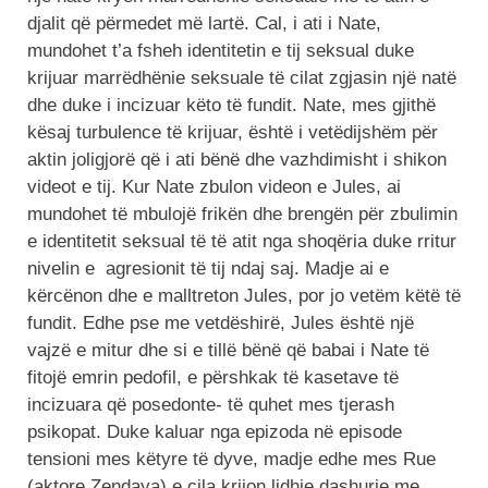
djalit që përmedet më lartë. Cal, i ati i Nate,
mundohet t’a fsheh identitetin e tij seksual duke
krijuar marrëdhënie seksuale të cilat zgjasin një natë
dhe duke i incizuar këto të fundit. Nate, mes gjithë
kësaj turbulence të krijuar, është i vetëdijshëm për
aktin joligjorë që i ati bënë dhe vazhdimisht i shikon
videot e tij. Kur Nate zbulon videon e Jules, ai
mundohet të mbulojë frikën dhe brengën për zbulimin
e identitetit seksual të të atit nga shoqëria duke rritur
nivelin e agresionit të tij ndaj saj. Madje ai e
kërcënon dhe e malltreton Jules, por jo vetëm këtë të
fundit. Edhe pse me vetdëshirë, Jules është një
vajzë e mitur dhe si e tillë bënë që babai i Nate të
fitojë emrin pedofil, e përshkak të kasetave të
incizuara që posedonte- të quhet mes tjerash
psikopat. Duke kaluar nga epizoda në episode
tensioni mes këtyre të dyve, madje edhe mes Rue
(aktore Zendaya) e cila krijon lidhje dashurie me