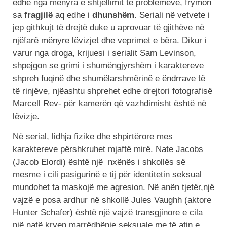
edhe nga mënyra e shtjellimit të problemeve, frymon
sa
fragjilë
aq edhe i
dhunshëm
. Seriali në vetvete i
jep githkujt të drejtë duke u aprovuar të gjithëve në
njëfarë mënyre lëvizjet dhe veprimet e bëra. Dikur i
varur nga droga, krijuesi i serialit Sam Levinson,
shpejgon se grimi i shumëngjyrshëm i karaktereve
shpreh fuqinë dhe shumëlarshmërinë e ëndrrave të
të rinjëve, njëashtu shprehet edhe drejtori fotografisë
Marcell Rev- për kamerën që vazhdimisht është në
lëvizje.
Në serial, lidhja fizike dhe shpirtërore mes
karaktereve përshkruhet mjaftë mirë. Nate Jacobs
(Jacob Elordi) është një nxënës i shkollës së
mesme i cili pasigurinë e tij për identitetin seksual
mundohet ta maskojë me agresion. Në anën tjetër,një
vajzë e posa ardhur në shkollë Jules Vaughh (aktore
Hunter Schafer) është një vajzë transgjinore e cila
një natë kryen marrëdhënie seksuale me të atin e