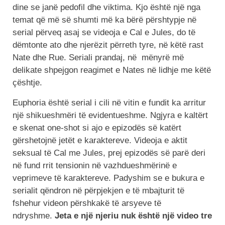
dine se janë pedofil dhe viktima. Kjo është një nga
temat që më së shumti më ka bërë përshtypje në
serial përveq asaj se videoja e Cal e Jules, do të
dëmtonte ato dhe njerëzit përreth tyre, në këtë rast
Nate dhe Rue. Seriali prandaj, në mënyrë më
delikate shpejgon reagimet e Nates në lidhje me këtë
çështje.
Euphoria është serial i cili në vitin e fundit ka arritur
një shikueshmëri të evidentueshme. Ngjyra e kaltërt
e skenat one-shot si ajo e epizodës së katërt
gërshetojnë jetët e karaktereve. Videoja e aktit
seksual të Cal me Jules, prej epizodës së parë deri
në fund rrit tensionin në vazhdueshmërinë e
veprimeve të karaktereve. Padyshim se e bukura e
serialit qëndron në përpjekjen e të mbajturit të
fshehur videon përshkakë të arsyeve të
ndryshme.
Jeta e një njeriu nuk është një video tre