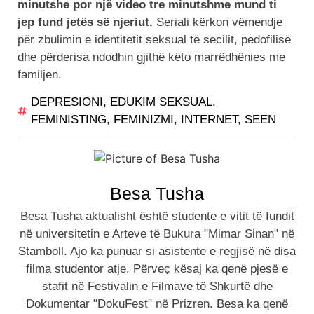
minutshe por një video tre minutshme mund ti
jep fund jetës së njeriut.
Seriali kërkon vëmendje
për zbulimin e identitetit seksual të secilit, pedofilisë
dhe përderisa ndodhin gjithë këto marrëdhënies me
familjen.
DEPRESIONI
,
EDUKIM SEKSUAL
,
FEMINISTING
,
FEMINIZMI
,
INTERNET
,
SEEN
Besa Tusha
Besa Tusha aktualisht është studente e vitit të fundit
në universitetin e Arteve të Bukura "Mimar Sinan" në
Stamboll. Ajo ka punuar si asistente e regjisë në disa
filma studentor atje. Përveç kësaj ka qenë pjesë e
stafit në Festivalin e Filmave të Shkurtë dhe
Dokumentar "DokuFest" në Prizren. Besa ka qenë