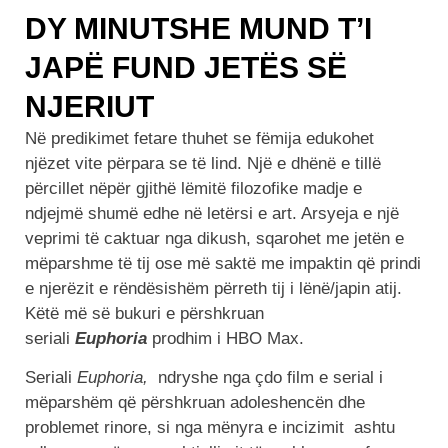
DY MINUTSHE MUND T’I
JAPË FUND JETËS SË
NJERIUT
Në predikimet fetare thuhet se fëmija edukohet
njëzet vite përpara se të lind. Një e dhënë e tillë
përcillet nëpër gjithë lëmitë filozofike madje e
ndjejmë shumë edhe në letërsi e art. Arsyeja e një
veprimi të caktuar nga dikush, sqarohet me jetën e
mëparshme të tij ose më saktë me impaktin që prindi
e njerëzit e rëndësishëm përreth tij i lënë/japin atij.
Këtë më së bukuri e përshkruan
seriali
Euphoria
prodhim i HBO Max.
Seriali
Euphoria,
ndryshe nga çdo film e serial i
mëparshëm që përshkruan adoleshencën dhe
problemet rinore, si nga mënyra e incizimit ashtu