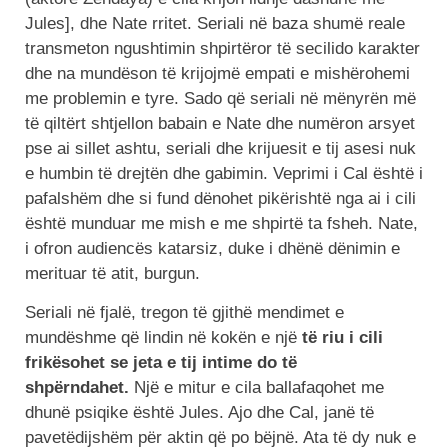
Jules], dhe Nate rritet. Seriali në baza shumë reale
transmeton ngushtimin shpirtëror të secilido karakter
dhe na mundëson të krijojmë empati e mishërohemi
me problemin e tyre. Sado që seriali në mënyrën më
të qiltërt shtjellon babain e Nate dhe numëron arsyet
pse ai sillet ashtu, seriali dhe krijuesit e tij asesi nuk
e humbin të drejtën dhe gabimin. Veprimi i Cal është i
pafalshëm dhe si fund dënohet pikërishtë nga ai i cili
është munduar me mish e me shpirtë ta fsheh. Nate,
i ofron audiencës katarsiz, duke i dhënë dënimin e
merituar të atit, burgun.
Seriali në fjalë, tregon të gjithë mendimet e
mundëshme që lindin në kokën e një
të riu i cili
frikësohet se jeta e tij intime do të
shpërndahet.
Një e mitur e cila ballafaqohet me
dhunë psiqike është Jules. Ajo dhe Cal, janë të
pavetëdijshëm për aktin që po bëjnë. Ata të dy nuk e