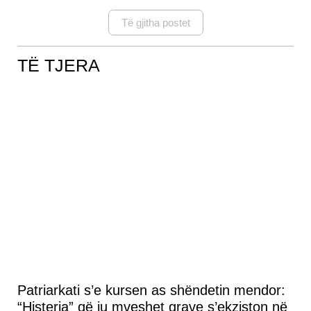
Të gjitha postet
TË TJERA
Patriarkati s’e kursen as shëndetin mendor:
“Histeria” që ju mveshet grave s’ekziston në