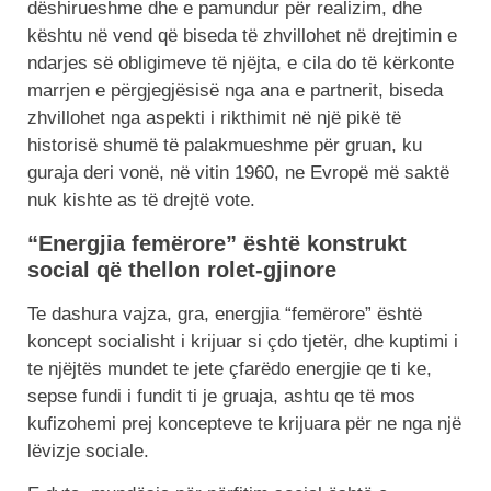
dëshirueshme dhe e pamundur për realizim, dhe
kështu në vend që biseda të zhvillohet në drejtimin e
ndarjes së obligimeve të njëjta, e cila do të kërkonte
marrjen e përgjegjësisë nga ana e partnerit, biseda
zhvillohet nga aspekti i rikthimit në një pikë të
historisë shumë të palakmueshme për gruan, ku
guraja deri vonë, në vitin 1960, ne Evropë më saktë
nuk kishte as të drejtë vote.
“Energjia femërore” është konstrukt
social që thellon rolet-gjinore
Te dashura vajza, gra, energjia “femërore” është
koncept socialisht i krijuar si çdo tjetër, dhe kuptimi i
te njëjtës mundet te jete çfarëdo energjie qe ti ke,
sepse fundi i fundit ti je gruaja, ashtu qe të mos
kufizohemi prej koncepteve te krijuara për ne nga një
lëvizje sociale.