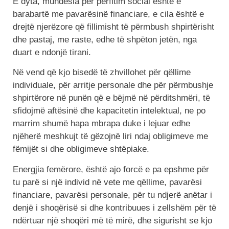
E dyta, mundësia për përfitim social është e
barabartë me pavarësinë financiare, e cila është e
drejtë njerëzore që fillimisht të përmbush shpirtërisht
dhe pastaj, me raste, edhe të shpëton jetën, nga
duart e ndonjë tirani.
Në vend që kjo bisedë të zhvillohet për qëllime
individuale, për arritje personale dhe për përmbushje
shpirtërore në punën që e bëjmë në përditshmëri, të
sfidojmë aftësinë dhe kapacitetin intelektual, ne po
marrim shumë hapa mbrapa duke i lejuar edhe
njëherë meshkujt të gëzojnë liri ndaj obligimeve me
fëmijët si dhe obligimeve shtëpiake.
Energjia femërore, është ajo forcë e pa epshme për
tu parë si një individ në vete me qëllime, pavarësi
financiare, pavarësi personale, për tu ndjerë anëtar i
denjë i shoqërisë si dhe kontribuues i zellshëm për të
ndërtuar një shoqëri më të mirë, dhe sigurisht se kjo