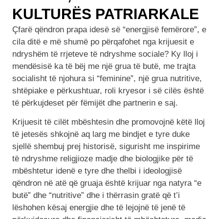
KULTURËS PATRIARKALE
Çfarë qëndron prapa idesë së “energjisë femërore”, e
cila ditë e më shumë po përqafohet nga krijuesit e
ndryshëm të rrjeteve të ndryshme sociale? Ky lloj i
mendësisë ka të bëj me një grua të butë, me trajta
socialisht të njohura si “feminine”, një grua nutritive,
shtëpiake e përkushtuar, roli kryesor i së cilës është
të përkujdeset për fëmijët dhe partnerin e saj.
Krijuesit të cilët mbështesin dhe promovojnë këtë lloj
të jetesës shkojnë aq larg me bindjet e tyre duke
sjellë shembuj prej historisë, sigurisht me inspirime
të ndryshme religjioze madje dhe biologjike për të
mbështetur idenë e tyre dhe thelbi i ideologjisë
qëndron në atë që gruaja është krijuar nga natyra “e
butë” dhe “nutritive” dhe i thërrasin gratë që t’i
lëshohen kësaj energjie dhe të lejojnë të jenë të