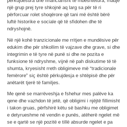
përkujdesura dhe financiarisht të mbështetura, madje
një grup prej tyre shkojnë aq larg sa për të ri
përforcuar rolet shoqërore që tani më është bërë
luftë historike e sociale që të sfidohen dhe të
ndryshojnë.
Në një kohë tranzicionale me rritjen e mundësive për
edukim dhe për shkollim të vajzave dhe grave, si dhe
integrimin e të tyre në punë si dhe ne pozita e
funksione të ndryshme, vijnë në pah diskutime të të
shumta, kryesisht rreth obligimeve më “tradicionale
femërore” siç është përkujdesja e shtëpisë dhe për
anëtarët tjerë të familjes.
Me qenë se marrëveshja e fshehur mes palëve ka
qene dhe vazhdon të jetë, që obligimi i njëjtë fillimisht
i takon gruas, përfshirë këtu së bashku me obligimet
e detyrueshme në vendin e punës, atëherë ngelet më
se e qartë se një pozitë e tillë absurde ngelet e pa