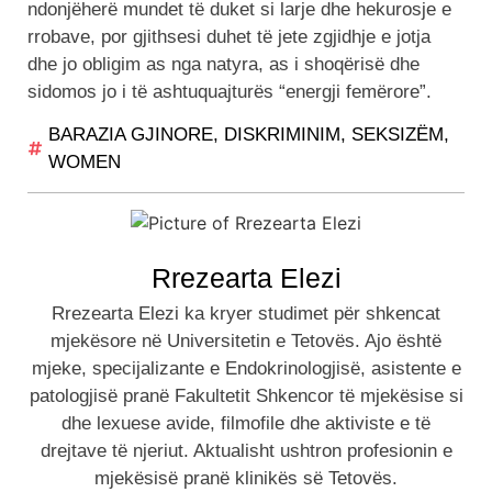
ndonjëherë mundet të duket si larje dhe hekurosje e
rrobave, por gjithsesi duhet të jete zgjidhje e jotja
dhe jo obligim as nga natyra, as i shoqërisë dhe
sidomos jo i të ashtuquajturës “energji femërore”.
BARAZIA GJINORE
,
DISKRIMINIM
,
SEKSIZËM
,
WOMEN
Rrezearta Elezi
Rrezearta Elezi ka kryer studimet për shkencat
mjekësore në Universitetin e Tetovës. Ajo është
mjeke, specijalizante e Endokrinologjisë, asistente e
patologjisë pranë Fakultetit Shkencor të mjekësise si
dhe lexuese avide, filmofile dhe aktiviste e të
drejtave të njeriut. Aktualisht ushtron profesionin e
mjekësisë pranë klinikës së Tetovës.