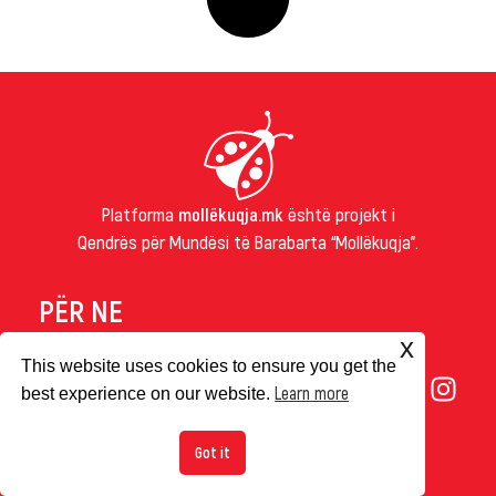
Platforma
mollëkuqja.mk
është projekt i
Qendrës për Mundësi të Barabarta “Mollëkuqja”.
PËR NE
RRETH NESH
x
IMPRESUM
This website uses cookies to ensure you get the
Learn more
COOKIES
best experience on our website.
© 2026
Mollëkuqja.mk
Got it